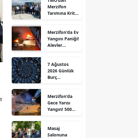
TMO’dan
Merzifon
Edirne
Tarımına Kritik
Ziyaret!
Elazığ
Merzifon'da Ev
Erzincan
Yangını Paniği!
Alevler
Erzurum
Büyümeden
Kontrol Altına
Eskişehir
7 Ağustos
Alındı
2026 Günlük
Gaziantep
Burç
Giresun
Yorumları:
Aşkta
Gümüşhane
Merzifon'da
Sürprizler,
e
Gece Yarısı
Parada Yeni
Hakkari
Yangın! 500
Fırsatlar
Saman Balyası
Kapıda!
Hatay
Kül Oldu
Masaj
Isparta
Salonuna