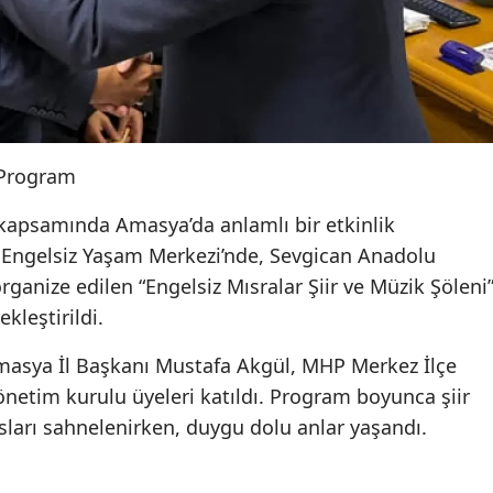
ı Program
 kapsamında Amasya’da anlamlı bir etkinlik
 Engelsiz Yaşam Merkezi’nde, Sevgican Anadolu
rganize edilen “Engelsiz Mısralar Şiir ve Müzik Şöleni
kleştirildi.
sya İl Başkanı Mustafa Akgül, MHP Merkez İlçe
netim kurulu üyeleri katıldı. Program boyunca şiir
sları sahnelenirken, duygu dolu anlar yaşandı.