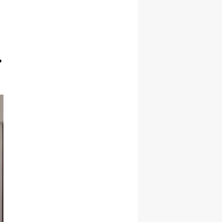
Yalova
Karabük
Kilis
Osmaniye
Düzce