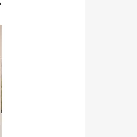
Samsun
Siirt
Sinop
Sivas
Tekirdağ
Tokat
Trabzon
Tunceli
Şanlıurfa
Uşak
Van