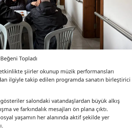
k Beğeni Topladı
 etkinlikte şiirler okunup müzik performansları
dan ilgiyle takip edilen programda sanatın birleştirici
österiler salondaki vatandaşlardan büyük alkış
nışma ve farkındalık mesajları ön plana çıktı.
n sosyal yaşamın her alanında aktif şekilde yer
ı.