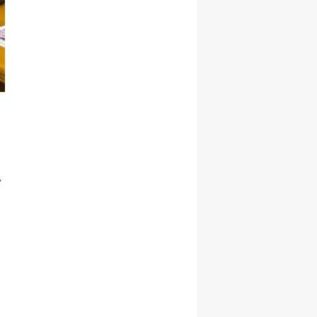
Malatya
Manisa
Kahramanmaraş
Mardin
Muğla
Muş
”
Nevşehir
Niğde
Ordu
Rize
Sakarya