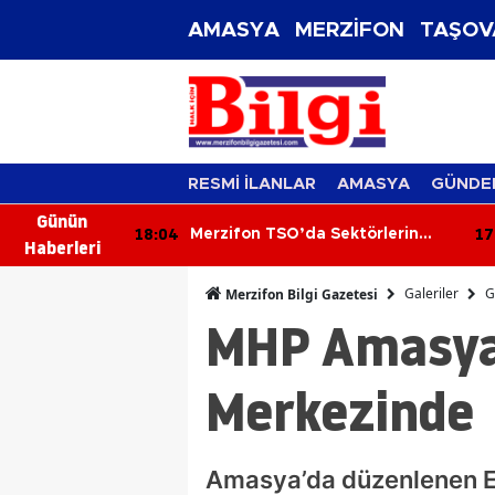
AMASYA
MERZİFON
TAŞOV
RESMİ İLANLAR
AMASYA
GÜNDE
Günün
17:25
17
ektörlerin
Prof. Dr. Kavas: "1101 Merzifon
Haberleri
tırıldı
Muharebesi Anadolu’nun
tapusudur"
Galeriler
G
Merzifon Bilgi Gazetesi
MHP Amasya 
Merkezinde
Amasya’da düzenlenen Eng