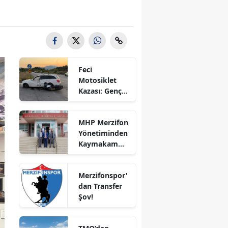
Bilecik
Bingöl
Bitlis
Feci
Bolu
Motosiklet
Kazası: Genç
Burdur
Sürücü
Hayatını
Bursa
MHP Merzifon
Kaybetti
Yönetiminden
Çanakkale
Kaymakam
Ahmet
Çankırı
Karaaslan'a
Merzifonspor'
Ziyaret
Çorum
dan Transfer
Şov!
Denizli
Diyarbakır