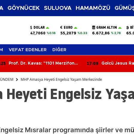
A
GÖYNÜCEK
SULUOVA
HAMAMÖZÜ
GÜMÜŞ
DOLAR
EURO
GRAM ALTIN
B
47,7060
55,2079
6.672,86
65.
%0.16
%0.33
% 2,78
M
VEFAT EDENLER
DİĞER
:09
16:46
Golcü Jesus Ramirez Çorum
UMKE’nin Afet
FK’da! Transferde Mutlu Son
Merzifon’da Ta
ÜNDEM
MHP Amasya Heyeti Engelsiz Yaşam Merkezinde
Heyeti Engelsiz Yaş
elsiz Mısralar programında şiirler ve müz