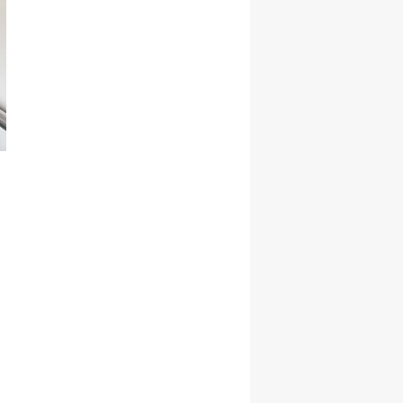
Yozgat
Zonguldak
Aksaray
Bayburt
Karaman
Kırıkkale
Batman
Şırnak
Bartın
Ardahan
Iğdır