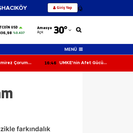
Giriş Yap
HACIKÖY
12
Adana
30
°
ITCOIN USD
Amasya
Adıyaman
Açık
036,98
%0.437
Afyonkarahisar
MENÜ
Ağrı
16:19
 Gücü
Merzifonspor'dan Kritik Hamle! 1
Amasya
nıtıldı
Milyon TL Yatırıldı, Lig
Başvurusu Tamamlandı
Ankara
am
Antalya
Artvin
Aydın
Balıkesir
ikle farkındalık