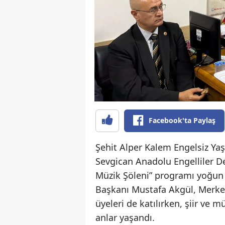
Facebook'ta Paylaş
Şehit Alper Kalem Engelsiz Ya
Sevgican Anadolu Engelliler De
Müzik Şöleni” programı yoğun 
Başkanı Mustafa Akgül, Merkez
üyeleri de katılırken, şiir ve m
anlar yaşandı.