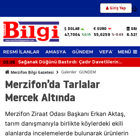
Giriş Yap
12
DOLAR
EURO
GRAM
47,7004
55,0259
6.525
%0.15
%-0.03
MENÜ
RESMİ İLANLAR
AMASYA
GÜNDEM
VEFAT EDENLER
04:10
astırdı: Çadır Davetlilerin
Işıklı Kavşakta K
Galeriler
GÜNDEM
Merzifon Bilgi Gazetesi
Merzifon’da Tarlalar
Mercek Altında
Merzifon Ziraat Odası Başkanı Erkan Aktaş,
tarım danışmanıyla birlikte köylerdeki ekili
alanlarda incelemelerde bulunarak ürünlerin