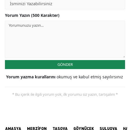
Yorum Yazın (500 Karakter)
GÖNDER
Yorum yazma kurallarını
okumuş ve kabul etmiş sayılırsınız
* Bu içerik ile ilgili yorum yok, ilk yorumu siz yazın, tartışalım *
AMASYA
MERZİFON
TAŞOVA
GÖYNÜCEK
SULUOVA
HA