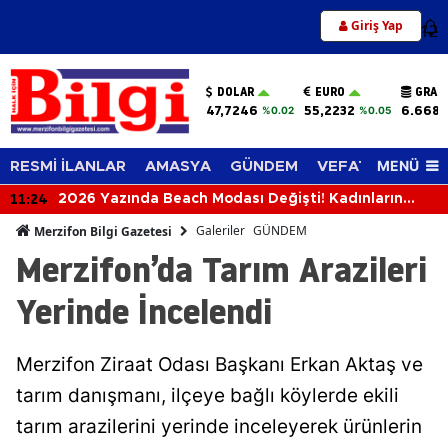
Giriş Yap
12
DOLAR
EURO
GRAM
47,7246
55,2232
6.668,
%0.02
%0.05
MENÜ
RESMİ İLANLAR
AMASYA
GÜNDEM
VEFAT EDENLER
11:05
Rüyada Karpuz Görmek Ne Anlama Gelir? Karpuz
Yemek, Kesmek ve Almak Neye İşaret Eder?
Galeriler
GÜNDEM
Merzifon Bilgi Gazetesi
Merzifon’da Tarım Arazileri
Yerinde İncelendi
Merzifon Ziraat Odası Başkanı Erkan Aktaş ve
tarım danışmanı, ilçeye bağlı köylerde ekili
tarım arazilerini yerinde inceleyerek ürünlerin