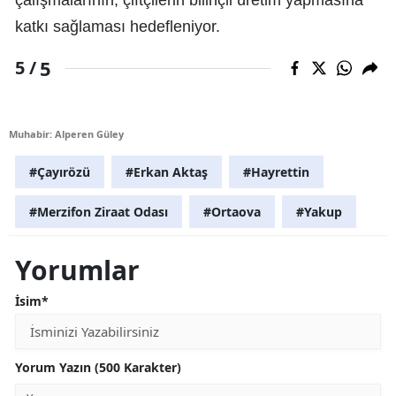
katkı sağlaması hedefleniyor.
5
5 /
Muhabir: Alperen Güley
#Çayırözü
#Erkan Aktaş
#Hayrettin
#Merzifon Ziraat Odası
#Ortaova
#Yakup
Yorumlar
İsim*
Yorum Yazın (500 Karakter)