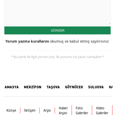
GÖNDER
Yorum yazma kurallarını
okumuş ve kabul etmiş sayılırsınız
* Bu içerik ile ilgili yorum yok, ilk yorumu siz yazın, tartışalım *
AMASYA
MERZİFON
TAŞOVA
GÖYNÜCEK
SULUOVA
HA
Haber
Foto
Video
Künye
İletişim
Arşiv
Arşivi
Galeriler
Galeriler