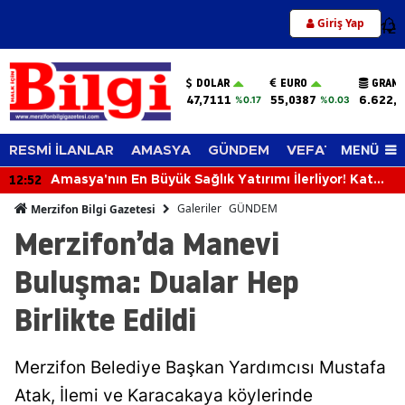
Giriş Yap
12
DOLAR
EURO
GRAM 
47,7111
55,0387
6.622,
%0.17
%0.03
MENÜ
RESMİ İLANLAR
AMASYA
GÜNDEM
VEFAT EDENLER
12:52
Amasya'nın En Büyük Sağlık Yatırımı İlerliyor! Kat
Planlaması Görüşüldü!
Galeriler
GÜNDEM
Merzifon Bilgi Gazetesi
Merzifon’da Manevi
Buluşma: Dualar Hep
Birlikte Edildi
Merzifon Belediye Başkan Yardımcısı Mustafa
Atak, İlemi ve Karacakaya köylerinde