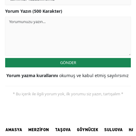
Yorum Yazın (500 Karakter)
GÖNDER
Yorum yazma kurallarını
okumuş ve kabul etmiş sayılırsınız
* Bu içerik ile ilgili yorum yok, ilk yorumu siz yazın, tartışalım *
AMASYA
MERZİFON
TAŞOVA
GÖYNÜCEK
SULUOVA
HA