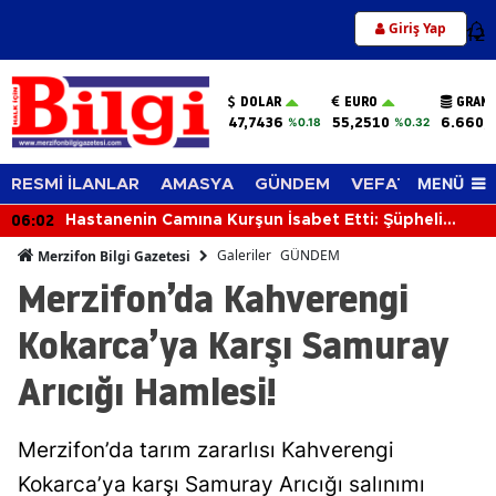
Giriş Yap
12
DOLAR
EURO
GRAM 
47,7436
55,2510
6.660,
%0.18
%0.32
MENÜ
RESMİ İLANLAR
AMASYA
GÜNDEM
VEFAT EDENLER
06:02
Hastanenin Camına Kurşun İsabet Etti: Şüpheli
Silahıyla Yakalandı
Galeriler
GÜNDEM
Merzifon Bilgi Gazetesi
Merzifon’da Kahverengi
Kokarca’ya Karşı Samuray
Arıcığı Hamlesi!
Merzifon’da tarım zararlısı Kahverengi
Kokarca’ya karşı Samuray Arıcığı salınımı