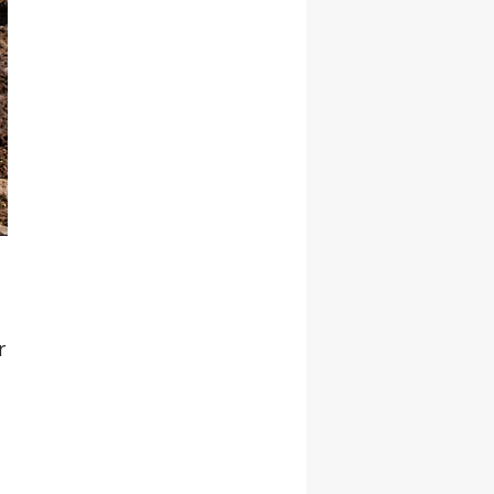
Yozgat
Zonguldak
Aksaray
Bayburt
Karaman
Kırıkkale
Batman
r
Şırnak
Bartın
Ardahan
Iğdır