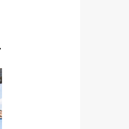
Yalova
Karabük
Kilis
Osmaniye
Düzce