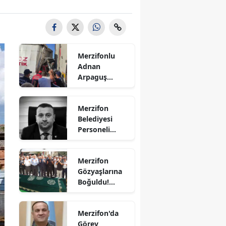
Bilecik
Bingöl
Bitlis
Merzifonlu
Adnan
Bolu
Arpaguş
Çorum'da Feci
Burdur
Kazada
Merzifon
Hayatını
Bursa
Belediyesi
Kaybetti
Personeli
Çanakkale
Sercan
Nevcanoğlu
Çankırı
Merzifon
Hayatını
Gözyaşlarına
Kaybetti
Çorum
Boğuldu!
Sercan
Denizli
Nevcanoğlu
Merzifon'da
Son
Diyarbakır
Görev
Yolculuğuna