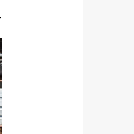
Samsun
Siirt
Sinop
Sivas
Tekirdağ
Tokat
Trabzon
Tunceli
Şanlıurfa
Uşak
Van