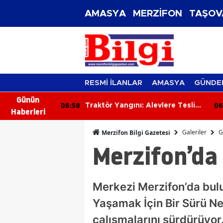
AMASYA
MERZİFON
TAŞOV
RESMİ İLANLAR
AMASYA
GÜNDE
Günün
06:19
05
levlere Teslim
29 Yaşındaki Genç Park
Haberleri
amaz Hale
Halindeki Araçta Ölü Bulundu
Galeriler
G
Merzifon Bilgi Gazetesi
Merzifon’da
Merkezi Merzifon’da bulu
Yaşamak İçin Bir Sürü Ne
çalışmalarını sürdürüyo