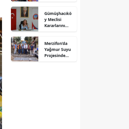
Ekmeğe Zam
Yok” Dedi
Mersin
Gümüşhacıkö
y Meclisi
İstanbul
Kararlarını
Aldı
İzmir
Merzifon’da
Kars
Yağmur Suyu
Kastamonu
Projesinde
Sona Doğru!
Kayseri
Kırklareli
Kırşehir
Kocaeli
Konya
Kütahya