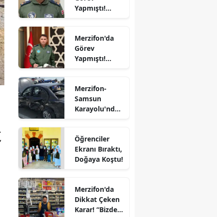
Yapmıştı!
Uğurlandı
Edirne
Orgeneral
Rafet Dalkıran
Elazığ
Merzifon'da
Hava
Görev
Kuvvetleri
Erzincan
Yapmıştı!
Komutanı
Tümgeneral
Oldu
Erzurum
Mete Kuş
Merzifon-
Emekliliğe
Eskişehir
Samsun
Sevk Edildi
Karayolu'nda
Gaziantep
Kaza! İki
.
Otomobil
Giresun
Öğrenciler
Çarpıştı
”
Ekranı Bıraktı,
Gümüşhane
Doğaya Koştu!
Hakkari
Merzifon'da
Hatay
Dikkat Çeken
Karar! “Bizde
Isparta