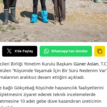
X'de Paylaş
Whatsapp'tan Gönder
icileri Birliği Yönetim Kurulu Başkanı
Güner Aslan
, T.C
yürütülen “Köyümde Yaşamak İçin Bir Sürü Nedenim Var
alarının aralıksız devam ettiğini açıkladı.
e bağlı Gökçebağ Köyü’nde hayvancılık faaliyetlerini
 işletmesini ziyaret ederek teknik incelemelerde
etmesine 10 adet gebe düve kazandıran üreticinin