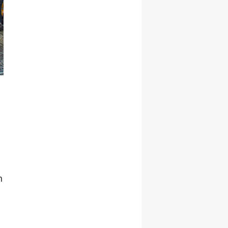
Malatya
Manisa
Kahramanmaraş
Mardin
Muğla
Muş
Nevşehir
Niğde
n
Ordu
Rize
Sakarya