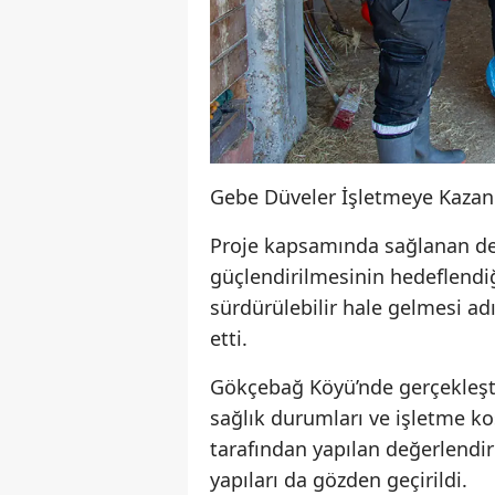
Gebe Düveler İşletmeye Kazand
Proje kapsamında sağlanan dest
güçlendirilmesinin hedeflendiğ
sürdürülebilir hale gelmesi ad
etti.
Gökçebağ Köyü’nde gerçekleştir
sağlık durumları ve işletme koş
tarafından yapılan değerlendi
yapıları da gözden geçirildi.