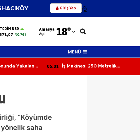
Giriş Yap
HACIKÖY
12
Adana
18
°
ITCOIN USD
Amasya
Adıyaman
Açık
671,07
%0.761
Afyonkarahisar
MENÜ
Ağrı
04:22
 Metrelik
TIR'ın Çarptığı Otomobilde 1 Kişi
Amasya
landı: Operatör
Hayatını Kaybetti
Ankara
u
Antalya
Artvin
irliği, “Köyümde
Aydın
 yönelik saha
Balıkesir