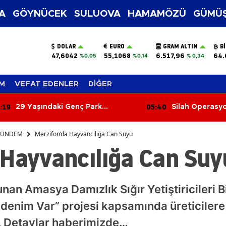
A
GÖYNÜCEK
SULUOVA
HAMAMÖZÜ
GÜMÜŞ
DOLAR
EURO
GRAM ALTIN
B
47,6042
55,1068
6.517,96
64.
%0.05
%0.14
% 0,34
M
VEFAT EDENLER
DİĞER
:40
05:01
Silah Operasyonunda Yakalanan
İş Makinesi 250
4 Şüpheli Adli Kontrolle Serbest
Uçuruma Yuvar
Bırakıldı
Yaralandı
ÜNDEM
Merzifon’da Hayvancılığa Can Suyu
 Hayvancılığa Can Suy
nan Amasya Damızlık Sığır Yetiştiricileri B
denim Var” projesi kapsamında üreticilere
r. Detaylar haberimizde…