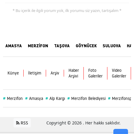
* Bu içerik ile ilgili yorum yok, ilk yorumu siz yazın, tartışalım *
AMASYA
MERZİFON
TAŞOVA
GÖYNÜCEK
SULUOVA
HA
Haber
Foto
Video
Künye
İletişim
Arşiv
Arşivi
Galeriler
Galeriler
#
#
#
#
#
Merzifon
Amasya
Alp Kargı
Merzifon Belediyesi
Merzifonspo
RSS
Copyright © 2026 . Her hakkı saklıdır.