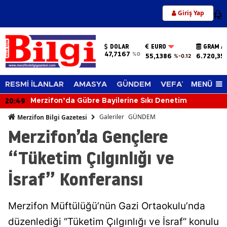
Giriş Yap
12
DOLAR
EURO
GRAM A
47,7167
%0
55,1386
6.720,35
%-0.12
MENÜ
RESMİ İLANLAR
AMASYA
GÜNDEM
VEFAT EDENLER
20:10
Tahtasız’tan Yol İsyanı: “Sözler Unutuldu!”
Galeriler
GÜNDEM
Merzifon Bilgi Gazetesi
Merzifon’da Gençlere
“Tüketim Çılgınlığı ve
İsraf” Konferansı
Merzifon Müftülüğü’nün Gazi Ortaokulu’nda
düzenlediği “Tüketim Çılgınlığı ve İsraf” konulu