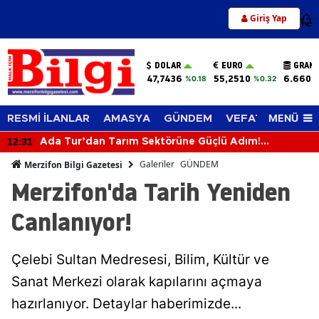
Giriş Yap
12
DOLAR
EURO
GRAM 
47,7436
55,2510
6.660,
%0.18
%0.32
MENÜ
RESMİ İLANLAR
AMASYA
GÜNDEM
VEFAT EDENLER
12:31
Ada Tur’dan Tarım Sektörüne Güçlü Adım!
Biçerdöverle Hasat Sahasına İndi
Galeriler
GÜNDEM
Merzifon Bilgi Gazetesi
Merzifon'da Tarih Yeniden
Canlanıyor!
Çelebi Sultan Medresesi, Bilim, Kültür ve
Sanat Merkezi olarak kapılarını açmaya
hazırlanıyor. Detaylar haberimizde...