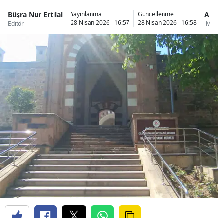
Büşra Nur Ertilal
Ama
Yayınlanma
Güncellenme
28 Nisan 2026 - 16:57
28 Nisan 2026 - 16:58
Editör
Merz