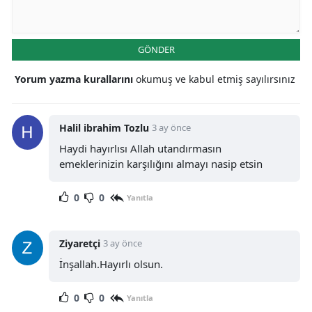
GÖNDER
Yorum yazma kurallarını
okumuş ve kabul etmiş sayılırsınız
Halil ibrahim Tozlu
3 ay önce
Haydi hayırlısı Allah utandırmasın
emeklerinizin karşılığını almayı nasip etsin
0
0
Yanıtla
Ziyaretçi
3 ay önce
İnşallah.Hayırlı olsun.
0
0
Yanıtla