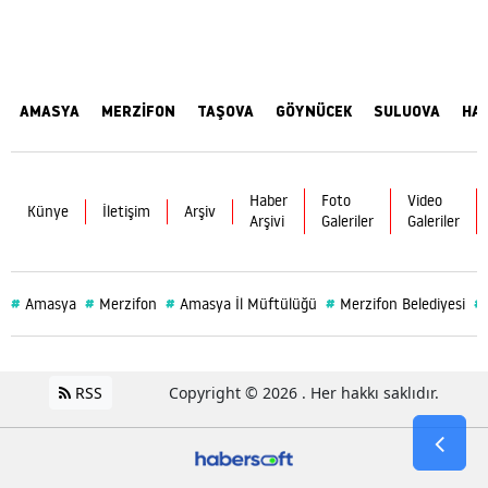
AMASYA
MERZİFON
TAŞOVA
GÖYNÜCEK
SULUOVA
HA
Haber
Foto
Video
Künye
İletişim
Arşiv
Arşivi
Galeriler
Galeriler
#
#
#
#
#
Amasya
Merzifon
Amasya İl Müftülüğü
Merzifon Belediyesi
RSS
Copyright © 2026 . Her hakkı saklıdır.