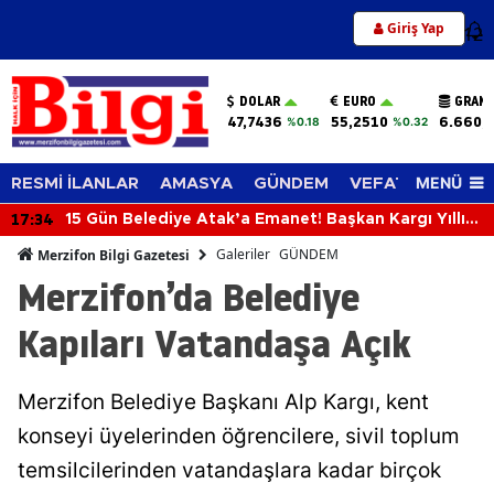
Giriş Yap
12
DOLAR
EURO
GRAM 
47,7436
55,2510
6.660,
%0.18
%0.32
MENÜ
RESMİ İLANLAR
AMASYA
GÜNDEM
VEFAT EDENLER
17:22
Amasya 3 Haftadır İçten İçe Yanıyor!
Galeriler
GÜNDEM
Merzifon Bilgi Gazetesi
Merzifon’da Belediye
Kapıları Vatandaşa Açık
Merzifon Belediye Başkanı Alp Kargı, kent
konseyi üyelerinden öğrencilere, sivil toplum
temsilcilerinden vatandaşlara kadar birçok