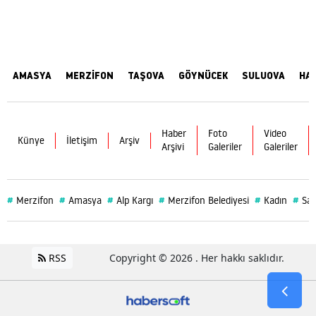
AMASYA
MERZİFON
TAŞOVA
GÖYNÜCEK
SULUOVA
HA
Haber
Foto
Video
Künye
İletişim
Arşiv
Arşivi
Galeriler
Galeriler
#
#
#
#
#
#
Merzifon
Amasya
Alp Kargı
Merzifon Belediyesi
Kadın
Sağ
RSS
Copyright © 2026 . Her hakkı saklıdır.