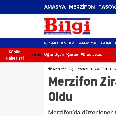
AMASYA
MERZİFON
TAŞOV
RESMİ İLANLAR
AMASYA
GÜNDE
Günün
20:01
19
 FK bu sezon
Merzifon’un Dev Projelerine
Haberleri
atacak"
Yakın Takip!
Galeriler
G
Merzifon Bilgi Gazetesi
Merzifon Zir
Oldu
Merzifon’da düzenlenen O