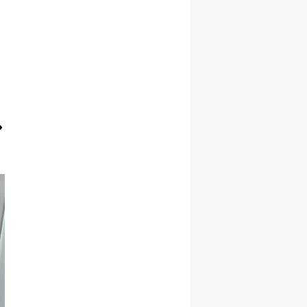
Yozgat
Zonguldak
Aksaray
Bayburt
Karaman
Kırıkkale
Batman
Şırnak
Bartın
Ardahan
Iğdır