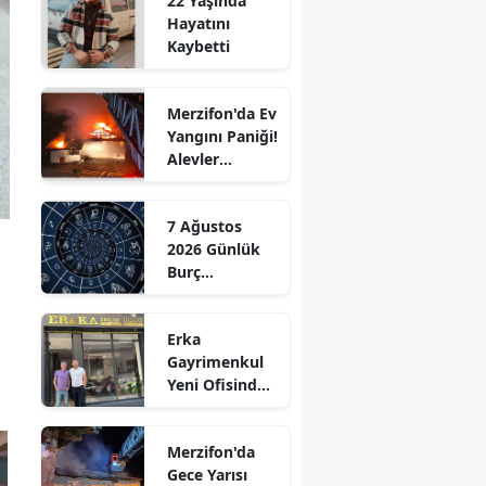
22 Yaşında
Hayatını
Edirne
Kaybetti
Elazığ
Merzifon'da Ev
Erzincan
Yangını Paniği!
Alevler
Erzurum
Büyümeden
Kontrol Altına
Eskişehir
7 Ağustos
Alındı
2026 Günlük
Gaziantep
Burç
Giresun
Yorumları:
Aşkta
Gümüşhane
Erka
Sürprizler,
Gayrimenkul
Parada Yeni
Hakkari
Yeni Ofisinde
Fırsatlar
Hizmete
Kapıda!
Hatay
Başladı!
Merzifon'da
“Gayrimenkul
Isparta
Gece Yarısı
Almak İçin