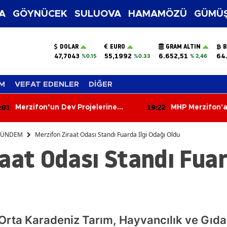
A
GÖYNÜCEK
SULUOVA
HAMAMÖZÜ
GÜMÜŞ
DOLAR
EURO
GRAM ALTIN
B
47,7043
55,1992
6.652,51
64
%0.15
%0.33
% 2,46
M
VEFAT EDENLER
DİĞER
:22
18:43
MHP Merzifon'a Hayırlı Olsun
Amasya’lı Özel
Çıkarması!
Çorum’u Keşfet
ÜNDEM
Merzifon Ziraat Odası Standı Fuarda İlgi Odağı Oldu
aat Odası Standı Fuar
rta Karadeniz Tarım, Hayvancılık ve Gıda 