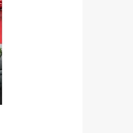
Samsun
Siirt
Sinop
Sivas
Tekirdağ
Tokat
Trabzon
Tunceli
Şanlıurfa
Uşak
Van