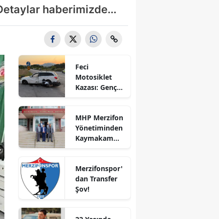
 Detaylar haberimizde...
Bilecik
Bingöl
Bitlis
Feci
Bolu
Motosiklet
Kazası: Genç
Burdur
Sürücü
Hayatını
Bursa
MHP Merzifon
Kaybetti
Yönetiminden
Çanakkale
Kaymakam
Ahmet
Çankırı
Karaaslan'a
Merzifonspor'
Ziyaret
Çorum
dan Transfer
Şov!
Denizli
Diyarbakır