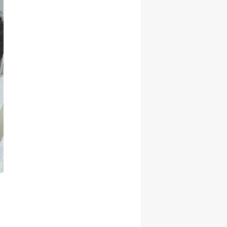
Yalova
Karabük
Kilis
Osmaniye
Düzce