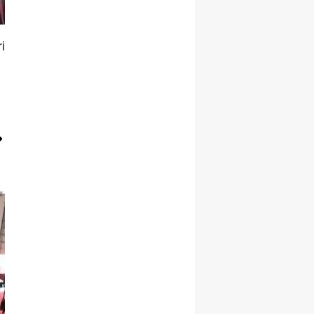
Malatya
i
Manisa
Kahramanmaraş
Mardin
Muğla
Muş
Nevşehir
Niğde
Ordu
Rize
Sakarya