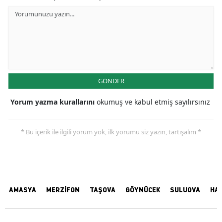
GÖNDER
Yorum yazma kurallarını
okumuş ve kabul etmiş sayılırsınız
* Bu içerik ile ilgili yorum yok, ilk yorumu siz yazın, tartışalım *
AMASYA
MERZİFON
TAŞOVA
GÖYNÜCEK
SULUOVA
HA