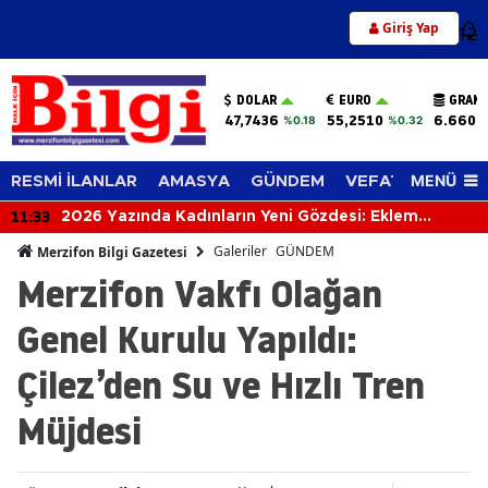
Giriş Yap
12
DOLAR
EURO
GRAM 
47,7436
55,2510
6.660,
%0.18
%0.32
MENÜ
RESMİ İLANLAR
AMASYA
GÜNDEM
VEFAT EDENLER
11:14
Rüyada Solmuş Çiçek Görmek Ne Anlama Gelir
Merak Edilen Rüya
Galeriler
GÜNDEM
Merzifon Bilgi Gazetesi
Merzifon Vakfı Olağan
Genel Kurulu Yapıldı:
Çilez’den Su ve Hızlı Tren
Müjdesi