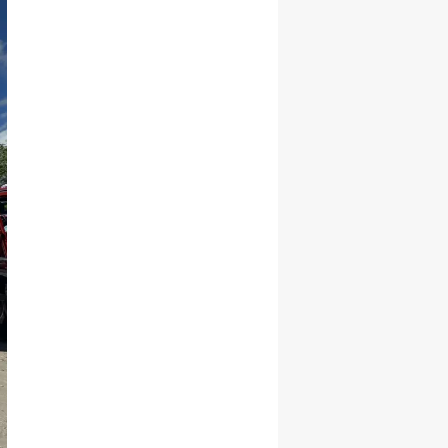
Samsun
Siirt
Sinop
Sivas
Tekirdağ
Tokat
Trabzon
Tunceli
Şanlıurfa
Uşak
Van