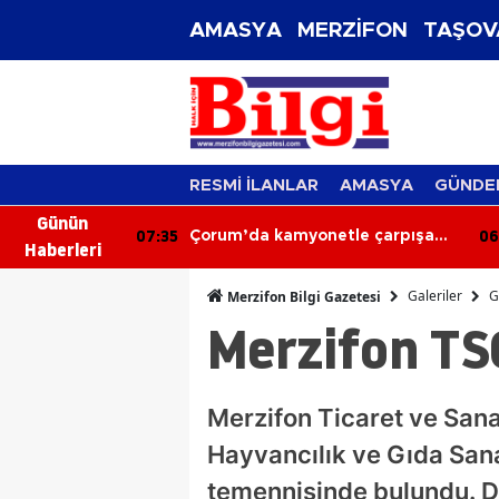
AMASYA
MERZİFON
TAŞOV
RESMİ İLANLAR
AMASYA
GÜNDE
Günün
06:56
06
tle çarpışan
Otomobil Devrildi: 2 Kişi
Haberleri
üsü hayatını
Yaralandı
Galeriler
G
Merzifon Bilgi Gazetesi
Merzifon TS
Merzifon Ticaret ve San
Hayvancılık ve Gıda Sana
temennisinde bulundu. 