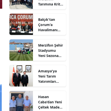
Tarımına Kritik
Edirne
Ziyaret!
Elazığ
Balçık'tan
Çorum'a
Erzincan
Havalimanı
Müjdesi:
Erzurum
"Çalışmalara
Merzifon Şehir
Başladık"
Eskişehir
Stadyumu
Yeni Sezona
Gaziantep
Hazırlanıyor!
Giresun
Amasya'ya
Yeni Tarım
Gümüşhane
Yatırımları
Gündemde
Hakkari
Hasan
Hatay
Caba'dan Yeni
Çeltek Maden
Isparta