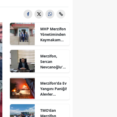
Bilecik
Bingöl
Bitlis
MHP Merzifon
Yönetiminden
Bolu
Kaymakam
Ahmet
Burdur
Karaaslan'a
Merzifon,
Ziyaret
Bursa
Sercan
Nevcanoğlu'n
Çanakkale
u Son
Yolculuğuna
Çankırı
Merzifon'da Ev
Uğurluyor
Yangını Paniği!
Çorum
Alevler
Büyümeden
Denizli
Kontrol Altına
TMO’dan
Alındı
Diyarbakır
Merzifon