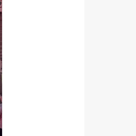
Yalova
Karabük
Kilis
Osmaniye
Düzce