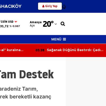
Giriş Yap
HACIKÖY
12
Adana
20
°
TCOIN USD
Amasya
Adıyaman
Açık
31,72
%-0.987
Afyonkarahisar
MENÜ
Ağrı
04:10
 Bastırdı: Çadır
Işıklı Kavşakta Kaza: 1 Kişi
Amasya
zerine Çöktü
Yaralandı
Ankara
Tam Destek
Antalya
Artvin
aradeniz Tarım,
Aydın
erek bereketli kazanç
Balıkesir