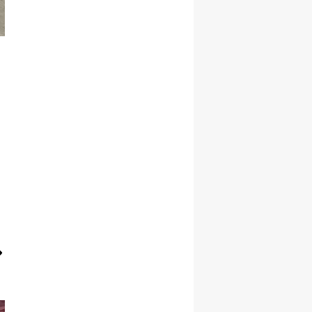
Yozgat
Zonguldak
Aksaray
Bayburt
Karaman
Kırıkkale
Batman
Şırnak
Bartın
Ardahan
Iğdır