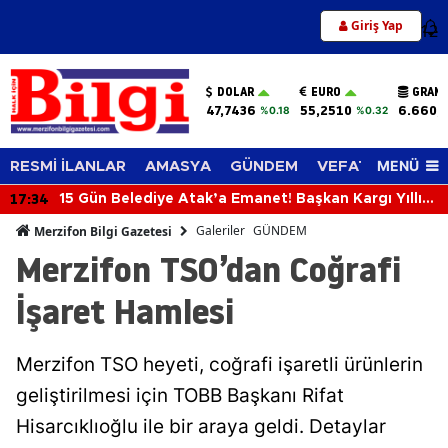
Giriş Yap
12
DOLAR
EURO
GRAM 
47,7436
55,2510
6.660,
%0.18
%0.32
MENÜ
RESMİ İLANLAR
AMASYA
GÜNDEM
VEFAT EDENLER
17:34
15 Gün Belediye Atak’a Emanet! Başkan Kargı Yıllık
İzne Çıktı
Galeriler
GÜNDEM
Merzifon Bilgi Gazetesi
Merzifon TSO’dan Coğrafi
İşaret Hamlesi
Merzifon TSO heyeti, coğrafi işaretli ürünlerin
geliştirilmesi için TOBB Başkanı Rifat
Hisarcıklıoğlu ile bir araya geldi. Detaylar