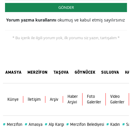
GÖNDER
Yorum yazma kurallarını
okumuş ve kabul etmiş sayılırsınız
* Bu içerik ile ilgili yorum yok, ilk yorumu siz yazın, tartışalım *
AMASYA
MERZİFON
TAŞOVA
GÖYNÜCEK
SULUOVA
HA
Haber
Foto
Video
Künye
İletişim
Arşiv
Arşivi
Galeriler
Galeriler
#
#
#
#
#
#
Merzifon
Amasya
Alp Kargı
Merzifon Belediyesi
Kadın
Sağ