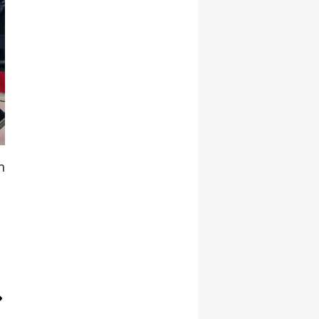
Malatya
Manisa
Kahramanmaraş
Mardin
Muğla
n
Muş
Nevşehir
Niğde
Ordu
Rize
Sakarya