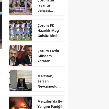
Çorum’un
Ziyaret
lavanta
Edirne
bahçesi
vatandaşların
Elazığ
gözdesi oldu
Çorum FK
Erzincan
Hazırlık Maçı
Golsüz Bitti
Erzurum
Eskişehir
Çorum FK'da
Gündem
Gaziantep
Yaratan
Giresun
Açıklamalar
,
Gümüşhane
Merzifon,
Sercan
Hakkari
Nevcanoğlu'n
u Son
Hatay
Yolculuğuna
Merzifon'da Ev
Uğurluyor
Isparta
Yangını Paniği!