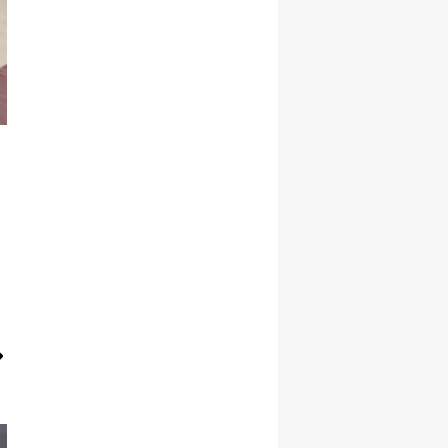
Yozgat
Zonguldak
Aksaray
Bayburt
Karaman
Kırıkkale
Batman
Şırnak
Bartın
Ardahan
Iğdır