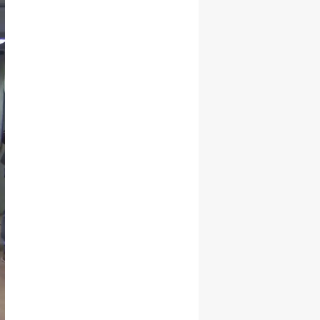
Yalova
Karabük
Kilis
Osmaniye
Düzce