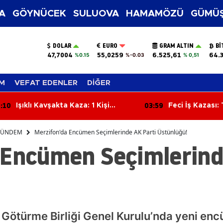
A
GÖYNÜCEK
SULUOVA
HAMAMÖZÜ
GÜMÜŞ
DOLAR
EURO
GRAM ALTIN
BI
47,7004
55,0259
6.525,61
64.
%0.15
%-0.03
% 0,51
M
VEFAT EDENLER
DİĞER
:59
03:41
Feci İş Kazası: Traktörün Altında
İki Motosiklet Ç
Kalan Orman İşçisi Hayatını
Yaralandı
Kaybetti
ÜNDEM
Merzifon'da Encümen Seçimlerinde AK Parti Üstünlüğü!
 Encümen Seçimlerind
Götürme Birliği Genel Kurulu’nda yeni encü