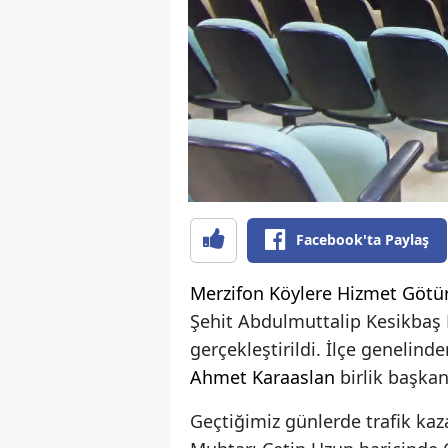
Facebook'ta Paylaş
Merzifon
Köylere Hizmet Götür
Şehit Abdulmuttalip Kesikbaş 
gerçekleştirildi. İlçe genelin
Ahmet Karaaslan
birlik başkan
Geçtiğimiz günlerde trafik kaz