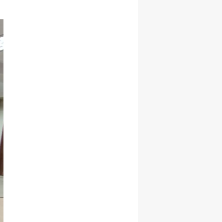
Samsun
Siirt
Sinop
Sivas
Tekirdağ
Tokat
Trabzon
Tunceli
Şanlıurfa
Uşak
Van