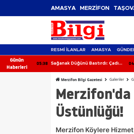
AMASYA
MERZİFON
TAŞOV
RESMİ İLANLAR
AMASYA
GÜNDE
Günün
04:10
03
stırdı: Çadır
Işıklı Kavşakta Kaza: 1 Kişi
Haberleri
ne Çöktü
Yaralandı
Galeriler
G
Merzifon Bilgi Gazetesi
Merzifon'da
Üstünlüğü!
Merzifon Köylere Hizmet 