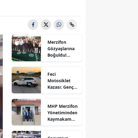
Bilecik
Bingöl
Bitlis
Merzifon
Bolu
Gözyaşlarına
Boğuldu!
Burdur
Sercan
Nevcanoğlu
Bursa
Feci
Son
Motosiklet
Yolculuğuna
Çanakkale
Kazası: Genç
Uğurlandı
Sürücü
Çankırı
Hayatını
MHP Merzifon
Kaybetti
Çorum
Yönetiminden
Kaymakam
Denizli
Ahmet
Karaaslan'a
Diyarbakır