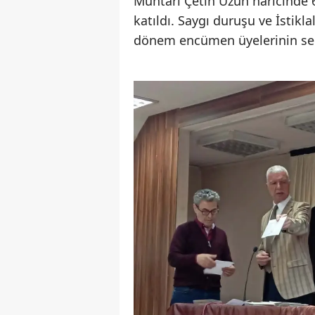
Muhtarı Çetin Uzun haricinde 6
katıldı. Saygı duruşu ve İstik
dönem encümen üyelerinin seçi