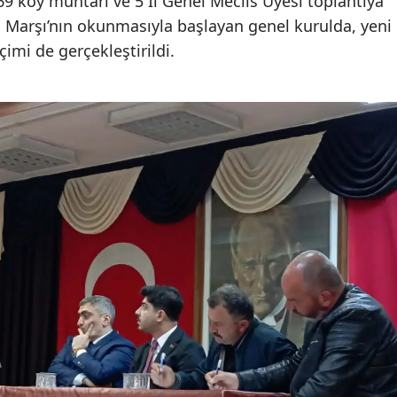
9 köy muhtarı ve 5 İl Genel Meclis Üyesi toplantıya
lal Marşı’nın okunmasıyla başlayan genel kurulda, yeni
mi de gerçekleştirildi.