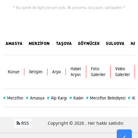
* Bu içerik ile ilgili yorum yok, ilk yorumu siz yazın, tartışalım *
AMASYA
MERZİFON
TAŞOVA
GÖYNÜCEK
SULUOVA
HA
Haber
Foto
Video
Künye
İletişim
Arşiv
Arşivi
Galeriler
Galeriler
#
#
#
#
#
#
Merzifon
Amasya
Alp Kargı
Kadın
Merzifon Belediyesi
Alt
RSS
Copyright © 2026 . Her hakkı saklıdır.