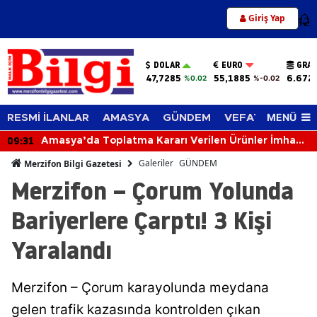
Giriş Yap
12
DOLAR
EURO
GRAM
47,7285
55,1885
6.672
%0.02
%-0.02
MENÜ
RESMİ İLANLAR
AMASYA
GÜNDEM
VEFAT EDENLER
09:31
Amasya’da Toplatma Kararı Verilen Ürünler İmha
Edildi!
Galeriler
GÜNDEM
Merzifon Bilgi Gazetesi
Merzifon – Çorum Yolunda
Bariyerlere Çarptı! 3 Kişi
Yaralandı
Merzifon – Çorum karayolunda meydana
gelen trafik kazasında kontrolden çıkan