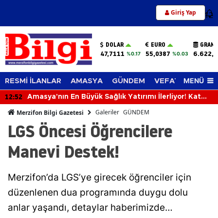
Giriş Yap
12
DOLAR
EURO
GRAM 
47,7111
55,0387
6.622,
%0.17
%0.03
MENÜ
RESMİ İLANLAR
AMASYA
GÜNDEM
VEFAT EDENLER
12:13
Merzifonspor'dan Transfer Şov!
Galeriler
GÜNDEM
Merzifon Bilgi Gazetesi
LGS Öncesi Öğrencilere
Manevi Destek!
Merzifon’da LGS’ye girecek öğrenciler için
düzenlenen dua programında duygu dolu
anlar yaşandı, detaylar haberimizde…