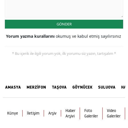
GÖNDER
Yorum yazma kurallarını
okumuş ve kabul etmiş sayılırsınız
* Bu içerik ile ilgili yorum yok, ilk yorumu siz yazın, tartışalım *
AMASYA
MERZİFON
TAŞOVA
GÖYNÜCEK
SULUOVA
HA
Haber
Foto
Video
Künye
İletişim
Arşiv
Arşivi
Galeriler
Galeriler