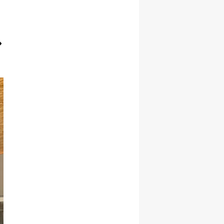
Yozgat
Zonguldak
Aksaray
Bayburt
Karaman
Kırıkkale
Batman
Şırnak
Bartın
Ardahan
Iğdır