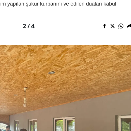
bim yapılan şükür kurbanını ve edilen duaları kabul
4
2 /