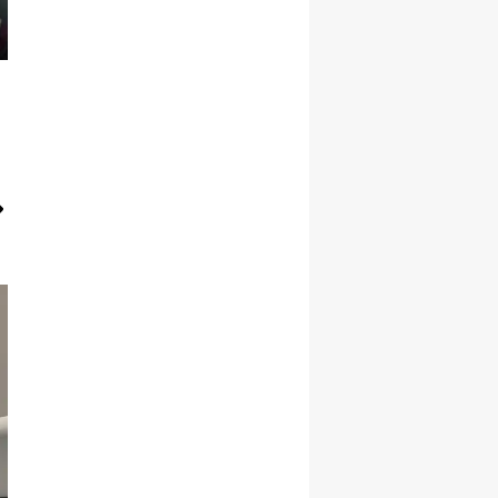
Malatya
Manisa
Kahramanmaraş
Mardin
Muğla
Muş
Nevşehir
Niğde
Ordu
Rize
Sakarya