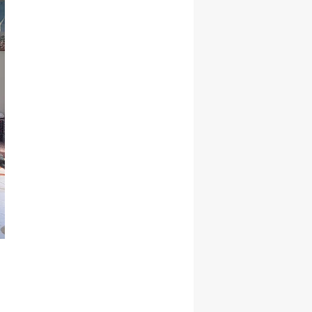
Samsun
Siirt
Sinop
Sivas
Tekirdağ
Tokat
Trabzon
Tunceli
Şanlıurfa
Uşak
Van