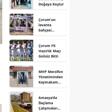
Doğaya Koştu!
Edirne
Elazığ
Çorum’un
lavanta
Erzincan
bahçesi
vatandaşların
Erzurum
gözdesi oldu
Çorum FK
Eskişehir
Hazırlık Maçı
Golsüz Bitti
Gaziantep
Giresun
MHP Merzifon
Yönetiminden
Gümüşhane
Kaymakam
Ahmet
Hakkari
Karaaslan'a
Amasya’da
Ziyaret
Hatay
İlaçlama
Çalışmaları
Isparta