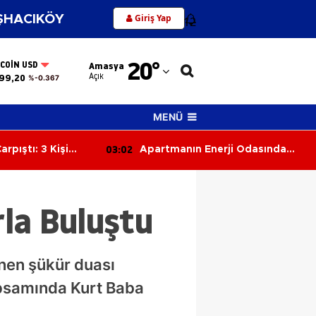
Giriş Yap
HACIKÖY
12
Adana
20
°
TCOIN USD
Amasya
Adıyaman
Açık
99,20
%-0.367
Afyonkarahisar
MENÜ
Ağrı
02:23
erji Odasında
Trafikte Tehlikeli Manevra
Amasya
atıya Sıçradı
Kamerada: Kaza Kıl Payı Önledi
Ankara
la Buluştu
Antalya
Artvin
nen şükür duası
Aydın
apsamında Kurt Baba
Balıkesir