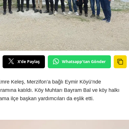
X'de Paylaş
Whatsapp'tan Gönder
Emre Keleş, Merzifon’a bağlı Eymir Köyü’nde
gramına katıldı. Köy Muhtarı Bayram Bal ve köy halkı
ma ilçe başkan yardımcıları da eşlik etti.