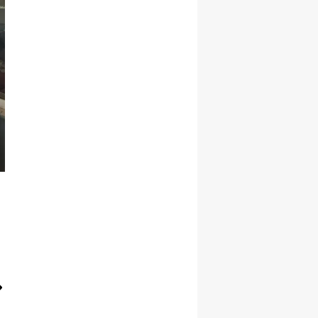
Yalova
Karabük
Kilis
Osmaniye
Düzce