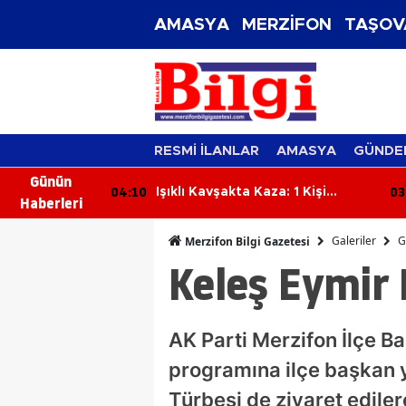
AMASYA
MERZİFON
TAŞOV
RESMİ İLANLAR
AMASYA
GÜNDE
Günün
03:59
03
: 1 Kişi
Feci İş Kazası: Traktörün Altında
Haberleri
Kalan Orman İşçisi Hayatını
Kaybetti
Galeriler
G
Merzifon Bilgi Gazetesi
Keleş Eymir
AK Parti Merzifon İlçe B
programına ilçe başkan y
Türbesi de ziyaret edile