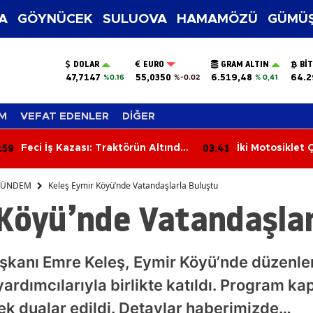
A
GÖYNÜCEK
SULUOVA
HAMAMÖZÜ
GÜMÜŞ
DOLAR
EURO
GRAM ALTIN
BI
47,7147
55,0350
6.519,48
64.2
%0.16
%-0.02
% 0,41
M
VEFAT EDENLER
DİĞER
:41
03:02
İki Motosiklet Çarpıştı: 3 Kişi
Apartmanın En
Yaralandı
Çıkan Yangın Ç
ÜNDEM
Keleş Eymir Köyü’nde Vatandaşlarla Buluştu
 Köyü’nde Vatandaşlar
aşkanı Emre Keleş, Eymir Köyü’nde düzenle
ardımcılarıyla birlikte katıldı. Program k
rek dualar edildi. Detaylar haberimizde…