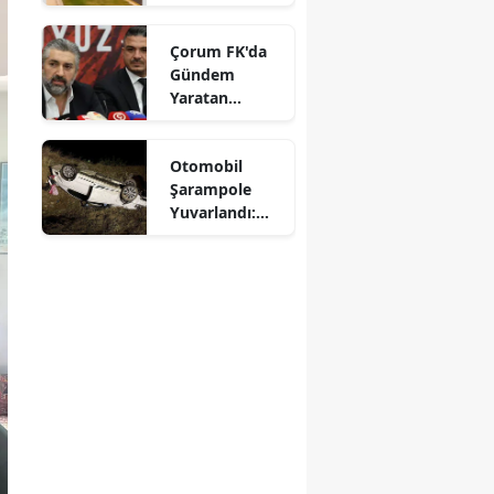
Aralıksız
Sürüyor
Mersin
Çorum FK'da
Gündem
İstanbul
Yaratan
Açıklamalar
İzmir
Otomobil
Kars
Şarampole
Kastamonu
Yuvarlandı:
Sürücü
Kayseri
Yaralandı
Kırklareli
Kırşehir
Kocaeli
Konya
Kütahya