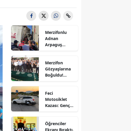
Bilecik
Bingöl
Bitlis
Merzifonlu
Adnan
Bolu
Arpaguş
Çorum'da Feci
Burdur
Kazada
Merzifon
Hayatını
Bursa
Gözyaşlarına
Kaybetti
Boğuldu!
Çanakkale
Sercan
Nevcanoğlu
Çankırı
Feci
Son
Motosiklet
Yolculuğuna
Çorum
Kazası: Genç
Uğurlandı
Sürücü
Denizli
Hayatını
Öğrenciler
Kaybetti
Diyarbakır
Ekranı Bıraktı,