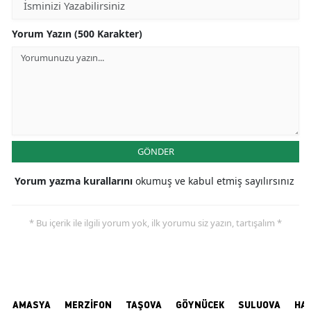
Yorum Yazın (500 Karakter)
GÖNDER
Yorum yazma kurallarını
okumuş ve kabul etmiş sayılırsınız
* Bu içerik ile ilgili yorum yok, ilk yorumu siz yazın, tartışalım *
AMASYA
MERZİFON
TAŞOVA
GÖYNÜCEK
SULUOVA
HA