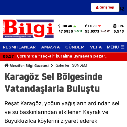
Giriş Yap
12
DOLAR
EURO
GRAM
47,6856
55,0373
6.543,
%0.11
%-0.01
MENÜ
RESMİ İLANLAR
AMASYA
GÜNDEM
VEFAT EDENLER
05:38
Sağanak Düğünü Bastırdı: Çadır Davetlilerin
Üzerine Çöktü
Galeriler
GÜNDEM
Merzifon Bilgi Gazetesi
Karagöz Sel Bölgesinde
Vatandaşlarla Buluştu
Reşat Karagöz, yoğun yağışların ardından sel
ve su baskınlarından etkilenen Kayrak ve
Büyükkızılca köylerini ziyaret ederek