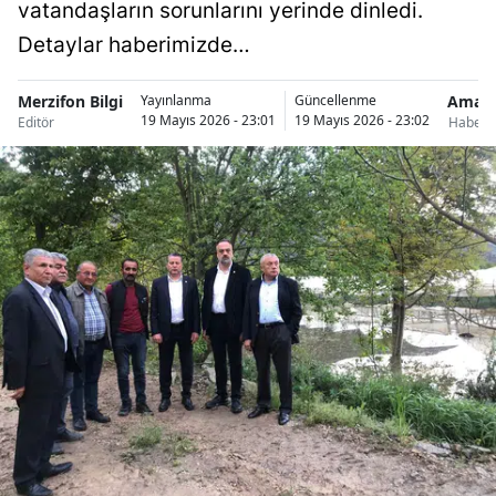
vatandaşların sorunlarını yerinde dinledi.
Detaylar haberimizde…
Merzifon Bilgi
Amas
Yayınlanma
Güncellenme
19 Mayıs 2026 - 23:01
19 Mayıs 2026 - 23:02
Editör
Haberle