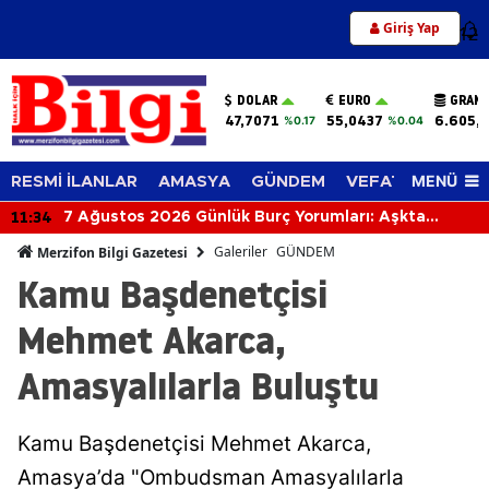
Giriş Yap
12
DOLAR
EURO
GRAM 
47,7071
55,0437
6.605,
%0.17
%0.04
MENÜ
RESMİ İLANLAR
AMASYA
GÜNDEM
VEFAT EDENLER
11:34
7 Ağustos 2026 Günlük Burç Yorumları: Aşkta
Sürprizler, Parada Yeni Fırsatlar Kapıda!
Galeriler
GÜNDEM
Merzifon Bilgi Gazetesi
Kamu Başdenetçisi
Mehmet Akarca,
Amasyalılarla Buluştu
Kamu Başdenetçisi Mehmet Akarca,
Amasya’da "Ombudsman Amasyalılarla