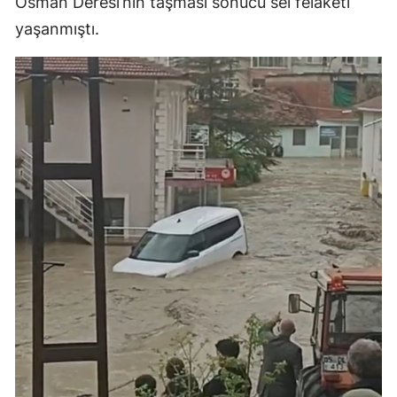
Osman Deresi’nin taşması sonucu sel felaketi
yaşanmıştı.