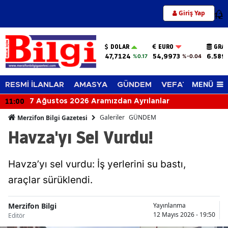
Giriş Yap
12
DOLAR
EURO
GRAM
47,7124
54,9973
6.589
%0.17
%-0.04
MENÜ
RESMİ İLANLAR
AMASYA
GÜNDEM
VEFAT EDENLER
11:00
7 Ağustos 2026 Aramızdan Ayrılanlar
Galeriler
GÜNDEM
Merzifon Bilgi Gazetesi
Havza'yı Sel Vurdu!
Havza’yı sel vurdu: İş yerlerini su bastı,
araçlar sürüklendi.
Merzifon Bilgi
Yayınlanma
12 Mayıs 2026 - 19:50
Editör