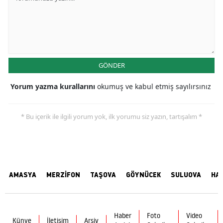
GÖNDER
Yorum yazma kurallarını
okumuş ve kabul etmiş sayılırsınız
* Bu içerik ile ilgili yorum yok, ilk yorumu siz yazın, tartışalım *
AMASYA
MERZİFON
TAŞOVA
GÖYNÜCEK
SULUOVA
HA
Haber
Foto
Video
Künye
İletişim
Arşiv