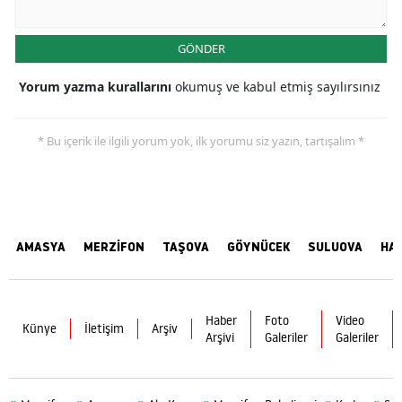
GÖNDER
Yorum yazma kurallarını
okumuş ve kabul etmiş sayılırsınız
* Bu içerik ile ilgili yorum yok, ilk yorumu siz yazın, tartışalım *
AMASYA
MERZİFON
TAŞOVA
GÖYNÜCEK
SULUOVA
HA
Haber
Foto
Video
Künye
İletişim
Arşiv
Arşivi
Galeriler
Galeriler