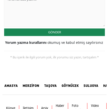
GÖNDER
Yorum yazma kurallarını
okumuş ve kabul etmiş sayılırsınız
* Bu içerik ile ilgili yorum yok, ilk yorumu siz yazın, tartışalım *
AMASYA
MERZİFON
TAŞOVA
GÖYNÜCEK
SULUOVA
HA
Haber
Foto
Video
Künye
İletişim
Arşiv