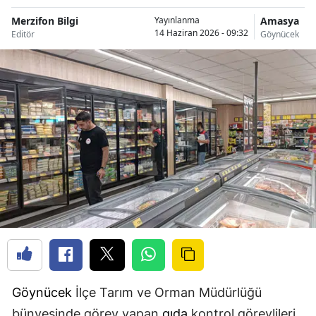
Merzifon Bilgi
Amasya
Yayınlanma
14 Haziran 2026 - 09:32
Editör
Göynücek
Göynücek
İlçe Tarım ve Orman Müdürlüğü
bünyesinde görev yapan
gıda
kontrol görevlileri