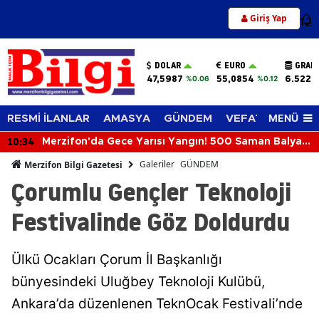
Giriş Yap
12
DOLAR
EURO
GRAM
47,5987
55,0854
6.522,
%0.06
%0.12
MENÜ
RESMİ İLANLAR
AMASYA
GÜNDEM
VEFAT EDENLER
10:26
sı
Altın Rekora Koşuyor, Dolar ve Euro'da Yükseliş
Sürüyor! 6 Ağustos 2026'da Piyasalar Hareketli
Galeriler
GÜNDEM
Merzifon Bilgi Gazetesi
Çorumlu Gençler Teknoloji
Festivalinde Göz Doldurdu
Ülkü Ocakları Çorum İl Başkanlığı
bünyesindeki Uluğbey Teknoloji Kulübü,
Ankara’da düzenlenen TeknOcak Festivali’nde