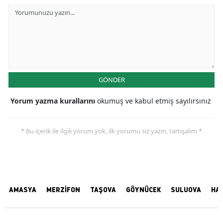
GÖNDER
Yorum yazma kurallarını
okumuş ve kabul etmiş sayılırsınız
* Bu içerik ile ilgili yorum yok, ilk yorumu siz yazın, tartışalım *
AMASYA
MERZİFON
TAŞOVA
GÖYNÜCEK
SULUOVA
HA