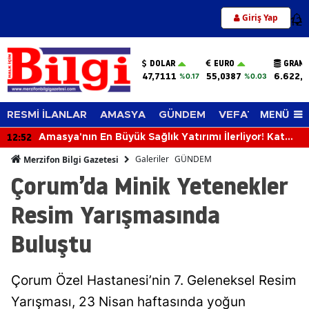
Giriş Yap
12
DOLAR
EURO
GRAM 
47,7111
55,0387
6.622,
%0.17
%0.03
MENÜ
RESMİ İLANLAR
AMASYA
GÜNDEM
VEFAT EDENLER
12:13
Merzifonspor'dan Transfer Şov!
Galeriler
GÜNDEM
Merzifon Bilgi Gazetesi
Çorum’da Minik Yetenekler
Resim Yarışmasında
Buluştu
Çorum Özel Hastanesi’nin 7. Geleneksel Resim
Yarışması, 23 Nisan haftasında yoğun