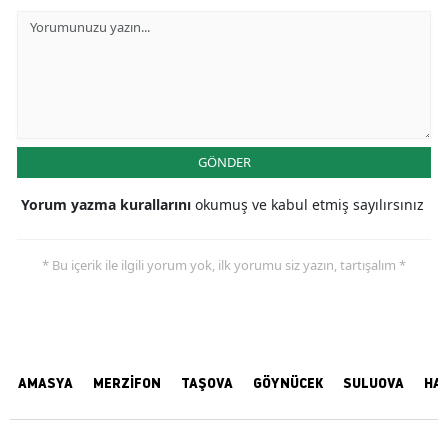
GÖNDER
Yorum yazma kurallarını
okumuş ve kabul etmiş sayılırsınız
* Bu içerik ile ilgili yorum yok, ilk yorumu siz yazın, tartışalım *
AMASYA
MERZİFON
TAŞOVA
GÖYNÜCEK
SULUOVA
HA