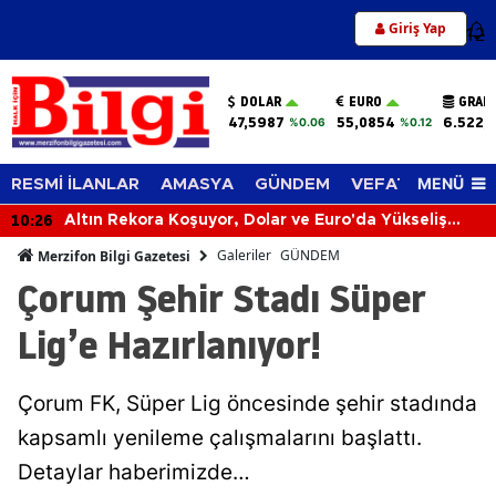
Giriş Yap
12
DOLAR
EURO
GRAM
47,5987
55,0854
6.522,
%0.06
%0.12
MENÜ
RESMİ İLANLAR
AMASYA
GÜNDEM
VEFAT EDENLER
10:26
Altın Rekora Koşuyor, Dolar ve Euro'da Yükseliş
Sürüyor! 6 Ağustos 2026'da Piyasalar Hareketli
Galeriler
GÜNDEM
Merzifon Bilgi Gazetesi
Çorum Şehir Stadı Süper
Lig’e Hazırlanıyor!
Çorum FK, Süper Lig öncesinde şehir stadında
kapsamlı yenileme çalışmalarını başlattı.
Detaylar haberimizde…