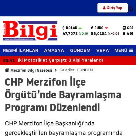
Giriş Yap
12
DOLAR
EURO
GRAM
47,7072
55,0134
6.495
%0.16
%-0.03
MENÜ
RESMİ İLANLAR
AMASYA
GÜNDEM
VEFAT EDENLER
03:41
İki Motosiklet Çarpıştı: 3 Kişi Yaralandı
Galeriler
GÜNDEM
Merzifon Bilgi Gazetesi
CHP Merzifon İlçe
Örgütü’nde Bayramlaşma
Programı Düzenlendi
CHP Merzifon İlçe Başkanlığı’nda
gerçekleştirilen bayramlaşma programında