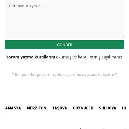
GÖNDER
Yorum yazma kurallarını
okumuş ve kabul etmiş sayılırsınız
* Bu içerik ile ilgili yorum yok, ilk yorumu siz yazın, tartışalım *
AMASYA
MERZİFON
TAŞOVA
GÖYNÜCEK
SULUOVA
HA