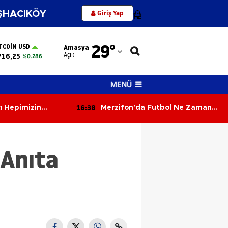
Giriş Yap
HACIKÖY
12
Adana
29
°
TCOIN USD
Amasya
Adıyaman
Açık
716,25
%0.286
Afyonkarahisar
MENÜ
Ağrı
16:38
ı Hepimizin
Merzifon'da Futbol Ne Zaman
Amasya
Başladı? Şehrin Spor Tarihi
Şaşırtıyor
Ankara
 Anıta
Antalya
Artvin
Aydın
Balıkesir