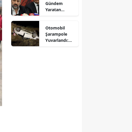
Gündem
Mersin
Yaratan
Açıklamalar
İstanbul
Otomobil
İzmir
Şarampole
Yuvarlandı:
Kars
Sürücü
Yaralandı
Kastamonu
Kayseri
Kırklareli
Kırşehir
Kocaeli
Konya
Kütahya