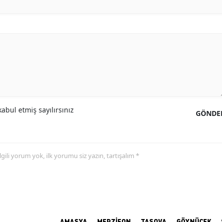
abul etmiş sayılırsınız
GÖNDE
 ilgili yorum yok, ilk yorumu siz yazın, tartışalım *
AMASYA
MERZİFON
TAŞOVA
GÖYNÜCEK