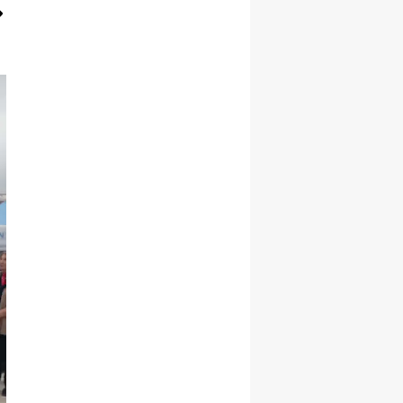
Malatya
Manisa
Kahramanmaraş
Mardin
Muğla
Muş
Nevşehir
Niğde
Ordu
Rize
Sakarya