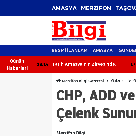
AMASYA
MERZİFON
TAŞOV
RESMİ İLANLAR
AMASYA
GÜNDE
Günün
18:14
17
Tarımına
Tarih Amasya'nın Zirvesinde
Haberleri
Yazıldı
Galeriler
G
Merzifon Bilgi Gazetesi
CHP, ADD ve
Çelenk Sun
Merzifon Bilgi