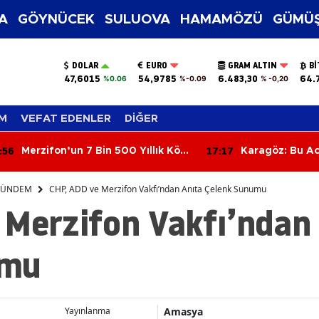
A
GÖYNÜCEK
SULUOVA
HAMAMÖZÜ
GÜMÜŞ
DOLAR
EURO
GRAM ALTIN
BI
47,6015
54,9785
6.483,30
64.
%0.06
%-0.09
% -0,20
M
VEFAT EDENLER
DİĞER
:56
17:17
Merzifon’un 7 Bin 500 Yıllık Köyü
Karagöz: Bu Ac
Ortaya Çıktı!
Sorumluluğu
ÜNDEM
CHP, ADD ve Merzifon Vakfı’ndan Anıta Çelenk Sunumu
 Merzifon Vakfı’ndan
umu
Amasya
Yayınlanma