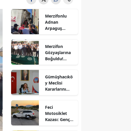
Bilecik
Merzifonlu
Bingöl
Adnan
Arpaguş
Bitlis
Çorum'da Feci
Kazada
Bolu
Merzifon
Hayatını
Gözyaşlarına
Kaybetti
Burdur
Boğuldu!
Sercan
Bursa
Nevcanoğlu
Gümüşhacıkö
Son
Çanakkale
y Meclisi
Yolculuğuna
Kararlarını
Uğurlandı
Çankırı
Aldı
Çorum
Feci
Motosiklet
Denizli
Kazası: Genç
Sürücü
Diyarbakır