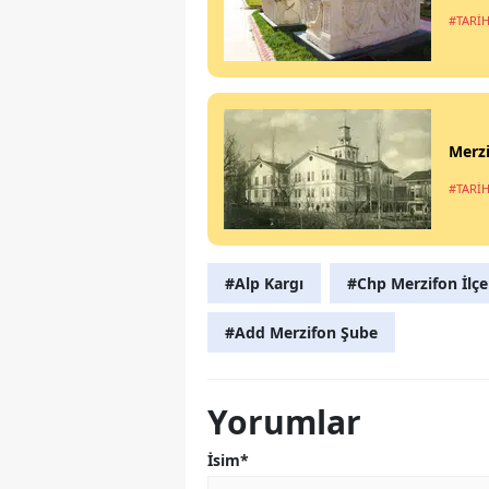
#TARİH
Merzi
#TARİH
#Alp Kargı
#Chp Merzifon İlçe
#Add Merzifon Şube
Yorumlar
İsim*