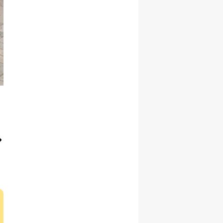
Samsun
Siirt
Sinop
Sivas
Tekirdağ
Tokat
Trabzon
Tunceli
Şanlıurfa
Uşak
Van