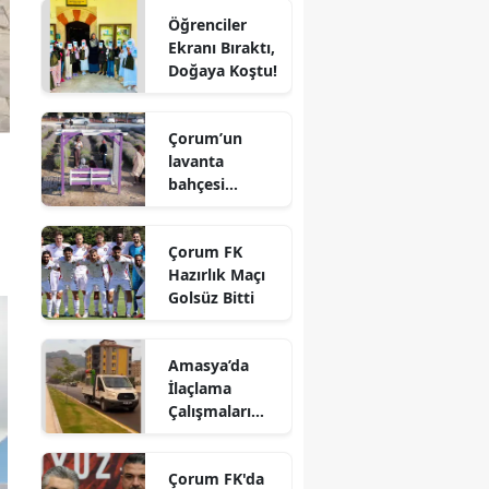
Hayatını
Öğrenciler
Kaybetti
Edirne
Ekranı Bıraktı,
Doğaya Koştu!
Elazığ
Erzincan
Çorum’un
lavanta
Erzurum
bahçesi
Eskişehir
vatandaşların
gözdesi oldu
Gaziantep
Çorum FK
Hazırlık Maçı
Giresun
Golsüz Bitti
Gümüşhane
Amasya’da
Hakkari
İlaçlama
Çalışmaları
Hatay
Aralıksız
Sürüyor
Isparta
Çorum FK'da