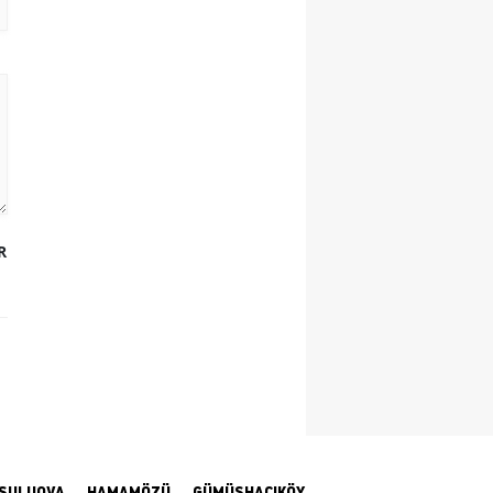
Yalova
Karabük
Kilis
Osmaniye
Düzce
R
SULUOVA
HAMAMÖZÜ
GÜMÜŞHACIKÖY