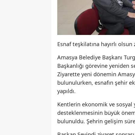
Esnaf teşkilatına hayırlı olsun 
Amasya Belediye Başkanı Turgay
Başkanlığı görevine yeniden se
Ziyarette yeni dönemin Amasya
bulunulurken, esnafın şehir e
yapıldı.
Kentlerin ekonomik ve sosyal 
desteklenmesinin büyük önem taş
bulunuldu. Şehrin gelişim sür
Başkan Sevindi ziyaret sonras