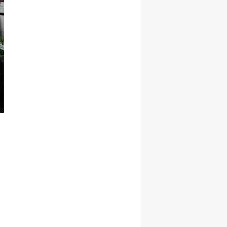
Yozgat
Zonguldak
Aksaray
Bayburt
Karaman
Kırıkkale
Batman
n
Şırnak
Bartın
Ardahan
Iğdır