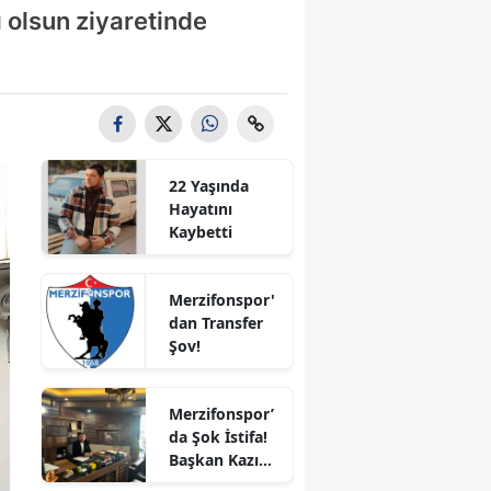
 olsun ziyaretinde
Bilecik
Bingöl
Bitlis
Bolu
22 Yaşında
Burdur
Hayatını
Kaybetti
Bursa
Çanakkale
Merzifonspor'
dan Transfer
Çankırı
Şov!
Çorum
Merzifonspor’
Denizli
da Şok İstifa!
Başkan Kazım
Diyarbakır
Gül Görevi