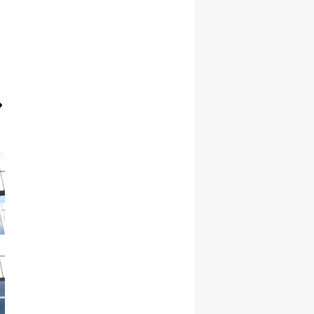
Yalova
Karabük
Kilis
Osmaniye
Düzce