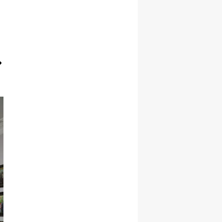
Samsun
Siirt
Sinop
Sivas
Tekirdağ
Tokat
Trabzon
Tunceli
Şanlıurfa
Uşak
Van