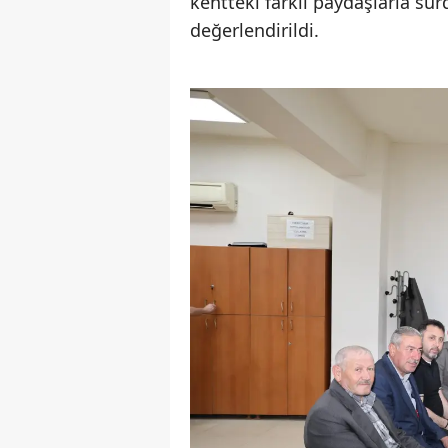
kentteki farklı paydaşlarla sür
değerlendirildi.