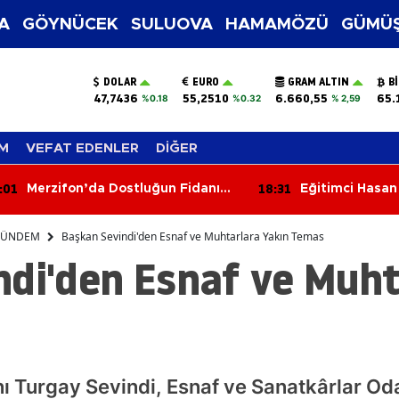
A
GÖYNÜCEK
SULUOVA
HAMAMÖZÜ
GÜMÜŞ
DOLAR
EURO
GRAM ALTIN
B
47,7436
55,2510
6.660,55
65.
%0.18
%0.32
% 2,59
M
VEFAT EDENLER
DİĞER
:31
18:22
Eğitimci Hasan Ali Duman
Merzifon OSB Y
Hayatını Kaybetti!
Toplandı
ÜNDEM
Başkan Sevindi'den Esnaf ve Muhtarlara Yakın Temas
ndi'den Esnaf ve Muht
Turgay Sevindi, Esnaf ve Sanatkârlar Odas