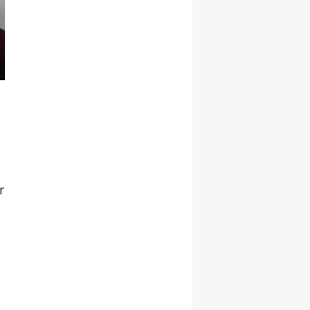
Malatya
Manisa
Kahramanmaraş
Mardin
k
Muğla
Muş
r
Nevşehir
Niğde
Ordu
Rize
Sakarya