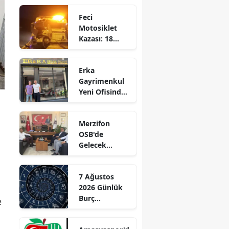
Bıraktı
Edirne
Feci
Motosiklet
Elazığ
Kazası: 18
Yaşındaki
Erzincan
Genç Hayatını
Erka
Kaybetti
Erzurum
Gayrimenkul
Yeni Ofisinde
Eskişehir
Hizmete
Başladı!
Gaziantep
Merzifon
“Gayrimenkul
OSB'de
Almak İçin
Giresun
Gelecek
Doğru Zaman”
Konuşuldu
Gümüşhane
7 Ağustos
Hakkari
2026 Günlük
Burç
e
Hatay
Yorumları:
Aşkta
Isparta