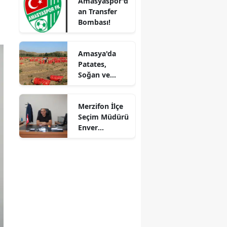
Amasyaspor'd
Sürprizler,
an Transfer
Parada Yeni
Mersin
Bombası!
Fırsatlar
Kapıda!
İstanbul
Amasya'da
İzmir
Patates,
Soğan ve
Kars
Cevizde İyi
Tarım
Kastamonu
Merzifon İlçe
Denetimi
Seçim Müdürü
Kayseri
Enver
Demirci'ye
Kırklareli
Veda! Yeni
Görev Yeri
Kırşehir
Suluova Oldu
Kocaeli
Konya
Kütahya