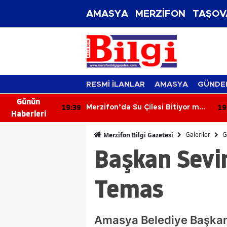
AMASYA
MERZİFON
TAŞOV
RESMİ İLANLAR
AMASYA
GÜNDE
Günün
19:01
18
si Bitiyor mu?
Merzifon’da Dostluğun Fidanı
Haberleri
Dikildi!
Galeriler
G
Merzifon Bilgi Gazetesi
Başkan Sevi
Temas
Amasya Belediye Başkanı 