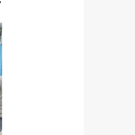
Yozgat
Zonguldak
Aksaray
Bayburt
Karaman
Kırıkkale
Batman
Şırnak
Bartın
Ardahan
Iğdır