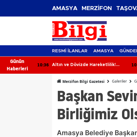
AMASYA
MERZİFON
TAŞOV
RESMİ İLANLAR
AMASYA
GÜNDE
Günün
10:17
09
reketlilik!
Başkan Kargı’dan Kıbrıs
Haberleri
26 Güncel
Gazisine Vefa
Galeriler
G
Merzifon Bilgi Gazetesi
Başkan Sevi
Birliğimiz O
Amasya Belediye Başkanı 