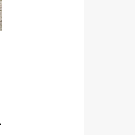
Yalova
Karabük
Kilis
Osmaniye
Düzce