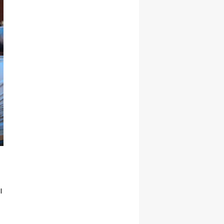
Samsun
Siirt
Sinop
Sivas
Tekirdağ
Tokat
Trabzon
Tunceli
Şanlıurfa
ı
Uşak
Van