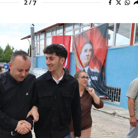
7
2 /