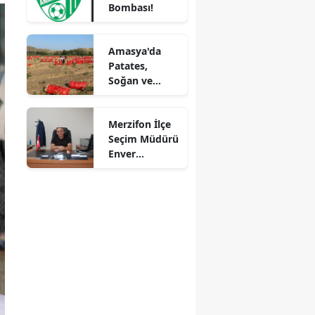
Bombası!
Mersin
İstanbul
Amasya'da
Patates,
İzmir
Soğan ve
Cevizde İyi
Kars
Tarım
Merzifon İlçe
Denetimi
Kastamonu
Seçim Müdürü
Enver
Kayseri
Demirci'ye
Veda! Yeni
Kırklareli
Görev Yeri
Suluova Oldu
Kırşehir
Kocaeli
Konya
Kütahya