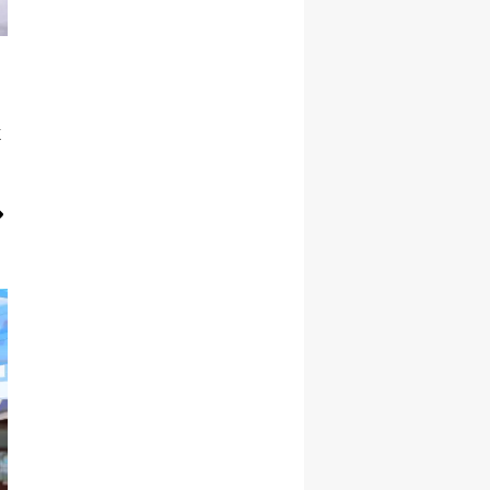
Malatya
Manisa
i
Kahramanmaraş
k
Mardin
Muğla
Muş
Nevşehir
Niğde
Ordu
Rize
Sakarya