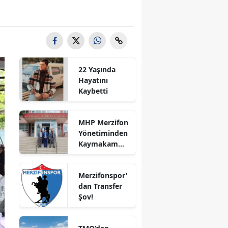
Bilecik
Bingöl
Bitlis
22 Yaşında
Bolu
Hayatını
Kaybetti
Burdur
Bursa
MHP Merzifon
Yönetiminden
Çanakkale
Kaymakam
Ahmet
Çankırı
Karaaslan'a
Merzifonspor'
Ziyaret
Çorum
dan Transfer
Şov!
Denizli
Diyarbakır