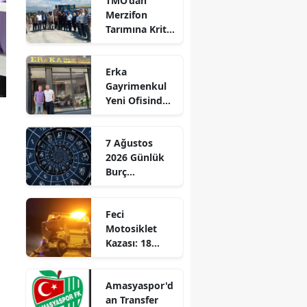
TMO’dan
Merzifon
Edirne
Tarımına Kritik
Ziyaret!
Elazığ
Erka
Erzincan
Gayrimenkul
Yeni Ofisinde
Erzurum
Hizmete
Başladı!
Eskişehir
7 Ağustos
“Gayrimenkul
2026 Günlük
Gaziantep
Almak İçin
Burç
Doğru Zaman”
Giresun
Yorumları:
Aşkta
Gümüşhane
Feci
Sürprizler,
Motosiklet
Parada Yeni
Hakkari
Kazası: 18
Fırsatlar
Yaşındaki
Kapıda!
Hatay
Genç Hayatını
Amasyaspor'd
Kaybetti
Isparta
an Transfer