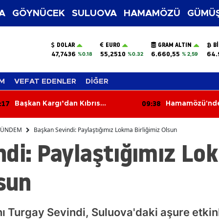
A
GÖYNÜCEK
SULUOVA
HAMAMÖZÜ
GÜMÜŞ
DOLAR
EURO
GRAM ALTIN
B
47,7436
55,2510
6.660,55
64.
%0.18
%0.32
% 2,59
M
VEFAT EDENLER
DİĞER
:38
09:00
Hamamözü'nde Biçerdöver
Göynücek'te K
Denetimleri Sıkılaştı
Eğitimi
ÜNDEM
Başkan Sevindi: Paylaştığımız Lokma Birliğimiz Olsun
ndi: Paylaştığımız Lo
lsun
Turgay Sevindi, Suluova'daki aşure etkinli