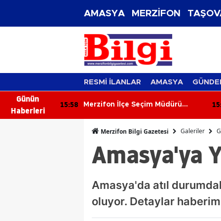
AMASYA
MERZİFON
TAŞOV
RESMİ İLANLAR
AMASYA
GÜNDE
Günün
15:50
 Seçim Müdürü
KGK'dan Gazetecilik Yasası İçin
Haberleri
'ye Veda! Yeni
Kritik Adım! Taslak Bakan Akın
luova Oldu
Gürlek'e Sunuldu
Galeriler
G
Merzifon Bilgi Gazetesi
Amasya'ya Y
Amasya'da atıl durumdak
oluyor. Detaylar haberimi