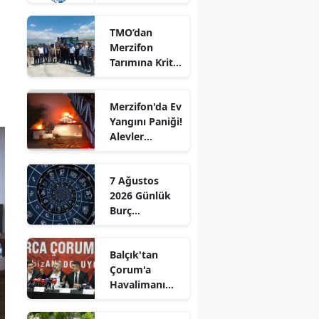
Edirne
TMO’dan
Elazığ
Merzifon
Tarımına Kritik
Erzincan
Ziyaret!
Erzurum
Merzifon'da Ev
Yangını Paniği!
Eskişehir
Alevler
Büyümeden
Gaziantep
Kontrol Altına
7 Ağustos
Alındı
Giresun
2026 Günlük
Burç
Gümüşhane
Yorumları:
Aşkta
Hakkari
Balçık'tan
Sürprizler,
Çorum'a
Parada Yeni
Hatay
Havalimanı
Fırsatlar
Müjdesi:
Kapıda!
Isparta
"Çalışmalara