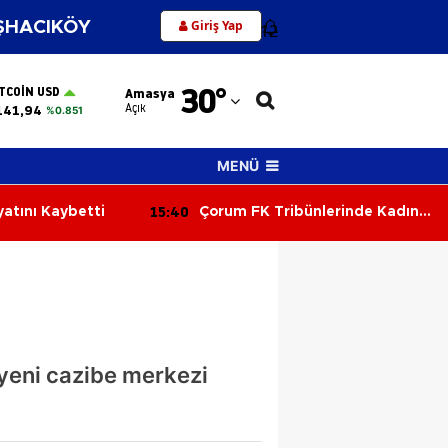
Giriş Yap
HACIKÖY
12
Adana
30
°
ITCOIN USD
Amasya
Adıyaman
Açık
141,94
%0.851
Afyonkarahisar
MENÜ
Ağrı
15:28
 Tribünlerinde Kadın
Amasya Kırsalında Asfalt
Amasya
Hamlesi Sürüyor!
Ankara
Antalya
Artvin
 yeni cazibe merkezi
Aydın
Balıkesir