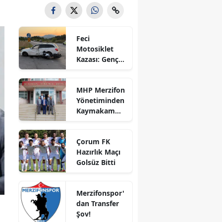
Bilecik
Bingöl
Feci
Motosiklet
Bitlis
Kazası: Genç
Sürücü
Bolu
Hayatını
MHP Merzifon
Kaybetti
Burdur
Yönetiminden
Kaymakam
Bursa
Ahmet
Karaaslan'a
Çanakkale
Çorum FK
Ziyaret
Hazırlık Maçı
Çankırı
Golsüz Bitti
Çorum
Merzifonspor'
Denizli
dan Transfer
Şov!
Diyarbakır