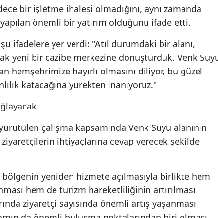
dece bir işletme ihalesi olmadığını, aynı zamanda
apılan önemli bir yatırım olduğunu ifade etti.
u ifadelere yer verdi: "Atıl durumdaki bir alanı,
ak yeni bir cazibe merkezine dönüştürdük. Venk Suy
nan hemşehrimize hayırlı olmasını diliyor, bu güzel
ılık katacağına yürekten inanıyoruz."
ağlayacak
 yürütülen çalışma kapsamında Venk Suyu alanının
ziyaretçilerin ihtiyaçlarına cevap verecek şekilde
n bölgenin yeniden hizmete açılmasıyla birlikte hem
ması hem de turizm hareketliliğinin artırılması
arında ziyaretçi sayısında önemli artış yaşanması
şamın da önemli buluşma noktalarından biri olması