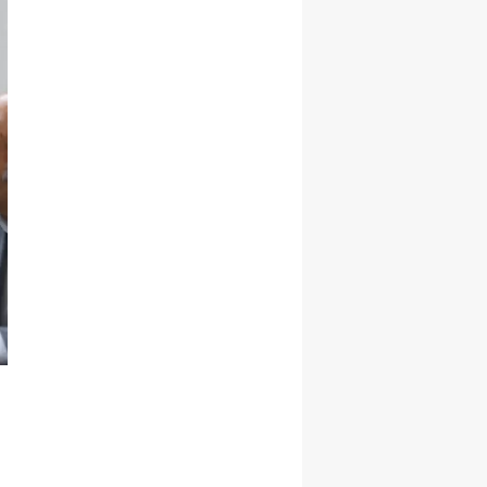
Malatya
Manisa
Kahramanmaraş
Mardin
Muğla
Muş
Nevşehir
Niğde
Ordu
Rize
Sakarya