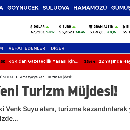
A
GÖYNÜCEK
SULUOVA
HAMAMÖZÜ
GÜMÜŞ
DOLAR
EURO
GRAM ALTIN
B
47,7101
55,2623
6.697,03
65.
%0.17
%0.45
% 3,15
M
VEFAT EDENLER
DİĞER
15:44
15:40
22 Yaşında Hayatını Kaybetti
Çorum FK
Devrimi!
ÜNDEM
Amasya'ya Yeni Turizm Müjdesi!
eni Turizm Müjdesi!
i Venk Suyu alanı, turizme kazandırılarak
zde...