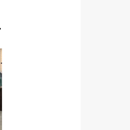
Yozgat
Zonguldak
Aksaray
Bayburt
Karaman
Kırıkkale
Batman
Şırnak
Bartın
Ardahan
Iğdır