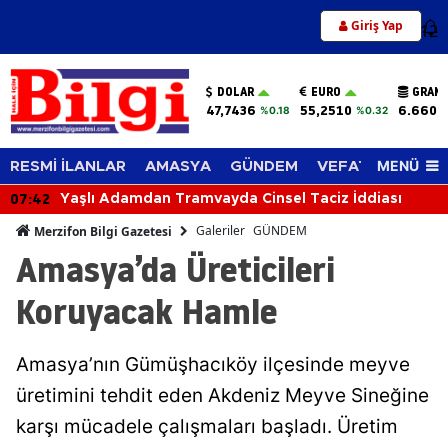
Giriş Yap
12
DOLAR
EURO
GRAM 
47,7436
55,2510
6.660,
%0.18
%0.32
MENÜ
RESMİ İLANLAR
AMASYA
GÜNDEM
VEFAT EDENLER
07:42
Yaşlı Adamdan Tramvayda Cinsel Taciz İddiası
Galeriler
GÜNDEM
Merzifon Bilgi Gazetesi
Amasya’da Üreticileri
Koruyacak Hamle
Amasya’nın Gümüşhacıköy ilçesinde meyve
üretimini tehdit eden Akdeniz Meyve Sineğine
karşı mücadele çalışmaları başladı. Üretim