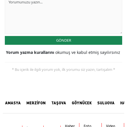
GÖNDER
Yorum yazma kurallarını
okumuş ve kabul etmiş sayılırsınız
* Bu içerik ile ilgili yorum yok, ilk yorumu siz yazın, tartışalım *
AMASYA
MERZİFON
TAŞOVA
GÖYNÜCEK
SULUOVA
HA
Haber
Foto
Video