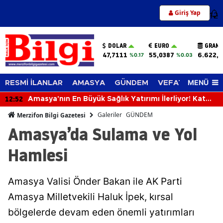
Giriş Yap
12
DOLAR
EURO
GRAM 
47,7111
55,0387
6.622,
%0.17
%0.03
MENÜ
RESMİ İLANLAR
AMASYA
GÜNDEM
VEFAT EDENLER
12:52
Amasya'nın En Büyük Sağlık Yatırımı İlerliyor! Kat
Planlaması Görüşüldü!
Galeriler
GÜNDEM
Merzifon Bilgi Gazetesi
Amasya’da Sulama ve Yol
Hamlesi
Amasya Valisi Önder Bakan ile AK Parti
Amasya Milletvekili Haluk İpek, kırsal
bölgelerde devam eden önemli yatırımları