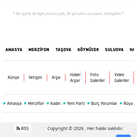
* Bu içerik ile ilgili yorum yok, ilk yorumu siz yazın, tartışalım *
AMASYA
MERZİFON
TAŞOVA
GÖYNÜCEK
SULUOVA
HA
Haber
Foto
Video
Künye
İletişim
Arşiv
Arşivi
Galeriler
Galeriler
#
#
#
#
#
#
Amasya
Merzifon
Kadın
Yeni Parti
Burç Yorumlar
Rüya
RSS
Copyright © 2026 . Her hakkı saklıdır.