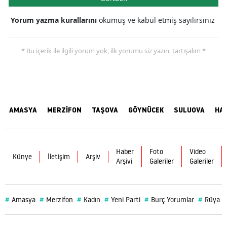
Yorum yazma kurallarını
okumuş ve kabul etmiş sayılırsınız
* Bu içerik ile ilgili yorum yok, ilk yorumu siz yazın, tartışalım *
AMASYA
MERZİFON
TAŞOVA
GÖYNÜCEK
SULUOVA
HA
Haber
Foto
Video
Künye
İletişim
Arşiv
Arşivi
Galeriler
Galeriler
#
#
#
#
#
#
Amasya
Merzifon
Kadın
Yeni Parti
Burç Yorumlar
Rüya