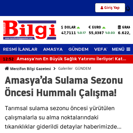
Giriş Yap
12
DOLAR
EURO
GRAM 
47,7111
55,0387
6.622,
%0.17
%0.03
MENÜ
RESMİ İLANLAR
AMASYA
GÜNDEM
VEFAT EDENLER
12:13
Merzifonspor'dan Transfer Şov!
Galeriler
GÜNDEM
Merzifon Bilgi Gazetesi
Amasya’da Sulama Sezonu
Öncesi Hummalı Çalışma!
Tarımsal sulama sezonu öncesi yürütülen
çalışmalarla su alma noktalarındaki
tıkanıklıklar giderildi detaylar haberimizde...