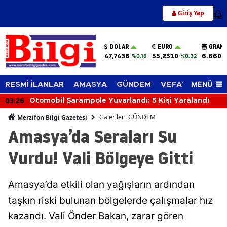
Giriş Yap
12
DOLAR
EURO
GRAM 
47,7436
55,2510
6.660,
%0.18
%0.32
MENÜ
RESMİ İLANLAR
AMASYA
GÜNDEM
VEFAT EDENLER
03:26
Otomobil Şarampole Yuvarlandı: 5 Kişi Yaralandı
Galeriler
GÜNDEM
Merzifon Bilgi Gazetesi
Amasya’da Seraları Su
Vurdu! Vali Bölgeye Gitti
Amasya’da etkili olan yağışların ardından
taşkın riski bulunan bölgelerde çalışmalar hız
kazandı. Vali Önder Bakan, zarar gören