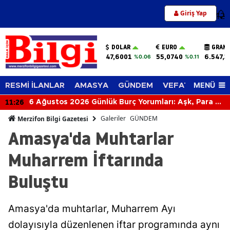
Giriş Yap
12
DOLAR
EURO
GRAM 
47,6001
55,0740
6.547,3
%0.06
%0.11
MENÜ
RESMİ İLANLAR
AMASYA
GÜNDEM
VEFAT EDENLER
11:26
6 Ağustos 2026 Günlük Burç Yorumları: Aşk, Para ve
Kariyerde Sürpriz Gelişmeler! Bugün Burcunuzu
Galeriler
GÜNDEM
Merzifon Bilgi Gazetesi
Neler Bekliyor?
Amasya'da Muhtarlar
Muharrem İftarında
Buluştu
Amasya'da muhtarlar, Muharrem Ayı
dolayısıyla düzenlenen iftar programında aynı