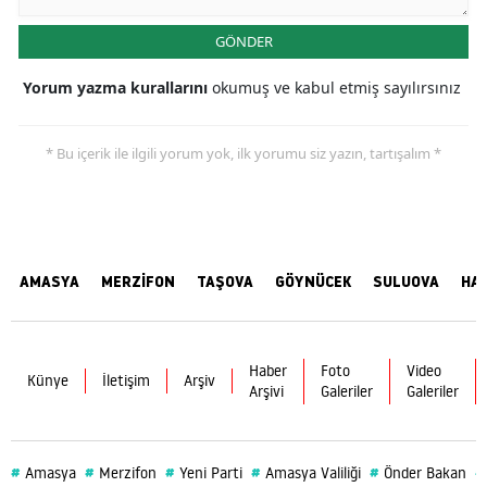
GÖNDER
Yorum yazma kurallarını
okumuş ve kabul etmiş sayılırsınız
* Bu içerik ile ilgili yorum yok, ilk yorumu siz yazın, tartışalım *
AMASYA
MERZİFON
TAŞOVA
GÖYNÜCEK
SULUOVA
HA
Haber
Foto
Video
Künye
İletişim
Arşiv
Arşivi
Galeriler
Galeriler
#
#
#
#
#
#
Amasya
Merzifon
Yeni Parti
Amasya Valiliği
Önder Bakan