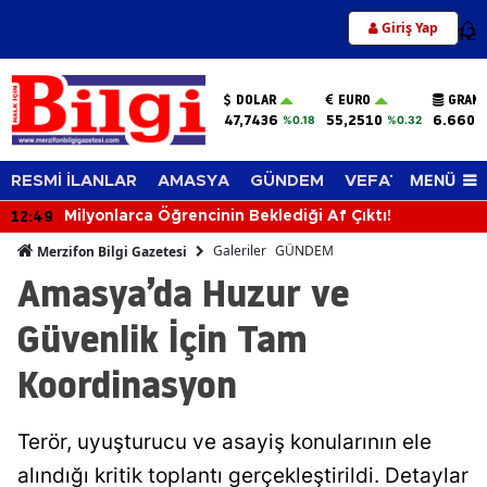
Giriş Yap
12
DOLAR
EURO
GRAM 
47,7436
55,2510
6.660,
%0.18
%0.32
MENÜ
RESMİ İLANLAR
AMASYA
GÜNDEM
VEFAT EDENLER
12:49
Milyonlarca Öğrencinin Beklediği Af Çıktı!
Galeriler
GÜNDEM
Merzifon Bilgi Gazetesi
Amasya’da Huzur ve
Güvenlik İçin Tam
Koordinasyon
Terör, uyuşturucu ve asayiş konularının ele
alındığı kritik toplantı gerçekleştirildi. Detaylar