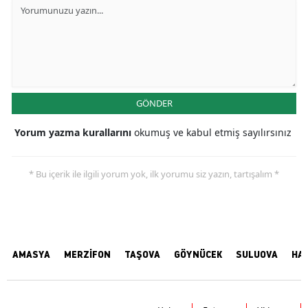
GÖNDER
Yorum yazma kurallarını
okumuş ve kabul etmiş sayılırsınız
* Bu içerik ile ilgili yorum yok, ilk yorumu siz yazın, tartışalım *
AMASYA
MERZİFON
TAŞOVA
GÖYNÜCEK
SULUOVA
HA