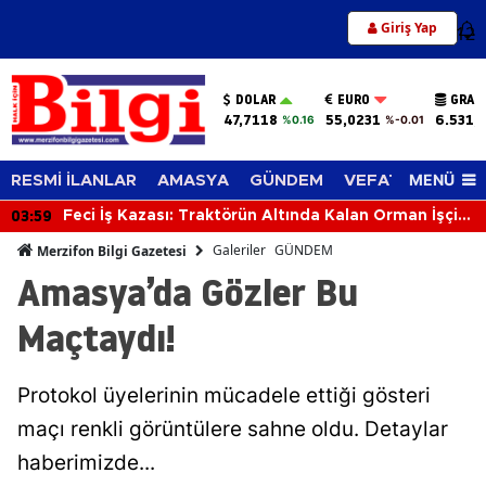
Giriş Yap
12
DOLAR
EURO
GRAM
47,7118
55,0231
6.531,
%0.16
%-0.01
MENÜ
RESMİ İLANLAR
AMASYA
GÜNDEM
VEFAT EDENLER
03:59
Feci İş Kazası: Traktörün Altında Kalan Orman İşçisi
Hayatını Kaybetti
Galeriler
GÜNDEM
Merzifon Bilgi Gazetesi
Amasya’da Gözler Bu
Maçtaydı!
Protokol üyelerinin mücadele ettiği gösteri
maçı renkli görüntülere sahne oldu. Detaylar
haberimizde...