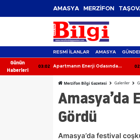
AMASYA
MERZİFON
TAŞOV
RESMİ İLANLAR
AMASYA
GÜNDE
Günün
02:23
01
 Odasında
Trafikte Tehlikeli Manevra
Haberleri
a Sıçradı
Kamerada: Kaza Kıl Payı Önledi
Galeriler
G
Merzifon Bilgi Gazetesi
Amasya’da El
Gördü
Amasya’da festival coşkus