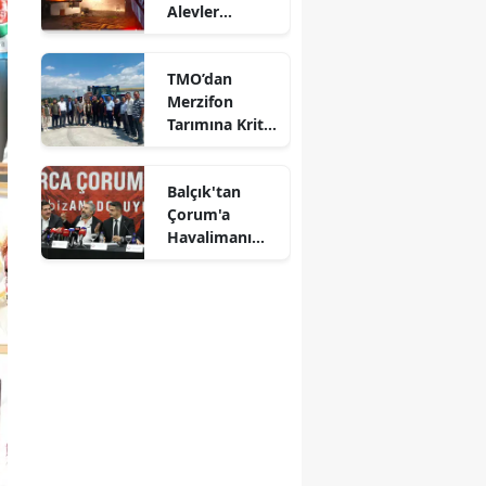
Alevler
Mersin
Büyümeden
Kontrol Altına
İstanbul
TMO’dan
Alındı
Merzifon
İzmir
Tarımına Kritik
Ziyaret!
Kars
Balçık'tan
Kastamonu
Çorum'a
Havalimanı
Kayseri
Müjdesi:
"Çalışmalara
Kırklareli
Başladık"
Kırşehir
Kocaeli
Konya
Kütahya