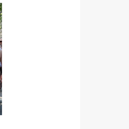
Samsun
Siirt
Sinop
Sivas
Tekirdağ
Tokat
Trabzon
Tunceli
Şanlıurfa
Uşak
Van