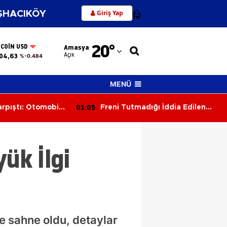
Giriş Yap
HACIKÖY
12
Adana
20
°
TCOIN USD
Amasya
Adıyaman
Açık
04,63
%-0.484
Afyonkarahisar
MENÜ
Ağrı
00:26
ı İddia Edilen
İki Otomobil Çarpıştı: 2 Yaralı
Amasya
ki Çocuğa Çarptı
Ankara
ük İlgi
Antalya
Artvin
Aydın
Balıkesir
re sahne oldu, detaylar