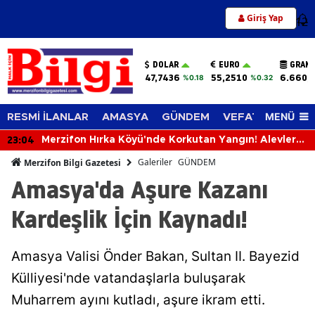
Giriş Yap
12
DOLAR
EURO
GRAM 
47,7436
55,2510
6.660,
%0.18
%0.32
MENÜ
RESMİ İLANLAR
AMASYA
GÜNDEM
VEFAT EDENLER
23:04
Merzifon Hırka Köyü'nde Korkutan Yangın! Alevler
İlçenin Birçok Noktasından Görülüyor
Galeriler
GÜNDEM
Merzifon Bilgi Gazetesi
Amasya'da Aşure Kazanı
Kardeşlik İçin Kaynadı!
Amasya Valisi Önder Bakan, Sultan II. Bayezid
Külliyesi'nde vatandaşlarla buluşarak
Muharrem ayını kutladı, aşure ikram etti.