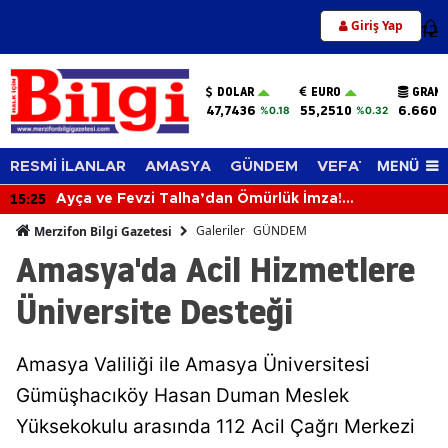
Giriş Yap
12
DOLAR
EURO
GRAM 
47,7436
55,2510
6.660,
%0.18
%0.32
MENÜ
RESMİ İLANLAR
AMASYA
GÜNDEM
VEFAT EDENLER
15:25
Ayça ve Fevzi Talha’dan Ömürlük İmza!
Mutluluklarına Sevenleri Ortak Oldu
Galeriler
GÜNDEM
Merzifon Bilgi Gazetesi
Amasya'da Acil Hizmetlere
Üniversite Desteği
Amasya Valiliği ile Amasya Üniversitesi
Gümüşhacıköy Hasan Duman Meslek
Yüksekokulu arasında 112 Acil Çağrı Merkezi