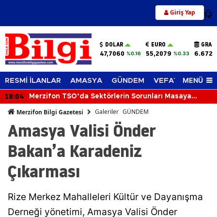
Giriş Yap
12
DOLAR
EURO
GRAM
47,7060
55,2079
6.672,
%0.16
%0.33
MENÜ
RESMİ İLANLAR
AMASYA
GÜNDEM
VEFAT EDENLER
18:04
Merzifon TSO’da Sektörlerin Sorunları Masaya
Yatırıldı
Galeriler
GÜNDEM
Merzifon Bilgi Gazetesi
Amasya Valisi Önder
Bakan’a Karadeniz
Çıkarması
Rize Merkez Mahalleleri Kültür ve Dayanışma
Derneği yönetimi, Amasya Valisi Önder