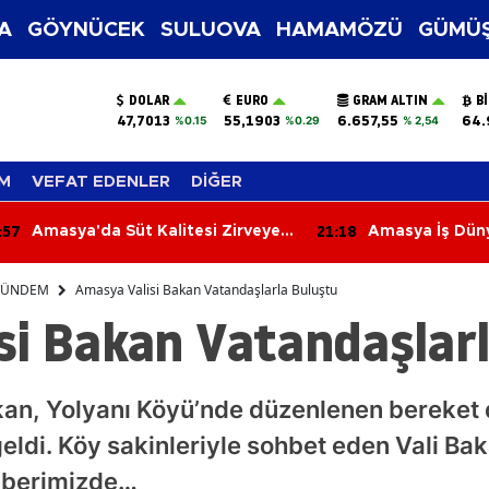
A
GÖYNÜCEK
SULUOVA
HAMAMÖZÜ
GÜMÜŞ
DOLAR
EURO
GRAM ALTIN
B
47,7013
55,1903
6.657,55
64.
%0.15
%0.29
% 2,54
M
VEFAT EDENLER
DİĞER
:18
20:39
Amasya İş Dünyası İçin Görüşme
Uğur Uçar: "Ç
Süper Lig’e re
ÜNDEM
Amasya Valisi Bakan Vatandaşlarla Buluştu
si Bakan Vatandaşlarl
an, Yolyanı Köyü’nde düzenlenen bereket 
geldi. Köy sakinleriyle sohbet eden Vali Ba
haberimizde…