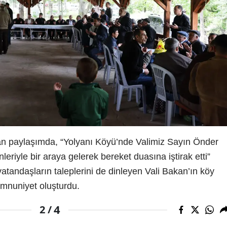
lan paylaşımda, “Yolyanı Köyü’nde Valimiz Sayın Önder
eriyle bir araya gelerek bereket duasına iştirak etti”
e vatandaşların taleplerini de dinleyen Vali Bakan’ın köy
emnuniyet oluşturdu.
4
2 /