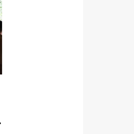
Samsun
Siirt
Sinop
Sivas
Tekirdağ
Tokat
Trabzon
Tunceli
Şanlıurfa
Uşak
Van