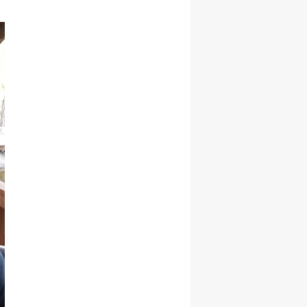
Yozgat
Zonguldak
Aksaray
Bayburt
Karaman
Kırıkkale
Batman
Şırnak
Bartın
Ardahan
Iğdır