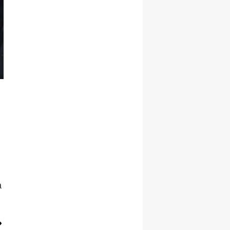
Yalova
Karabük
Kilis
Osmaniye
Düzce
a