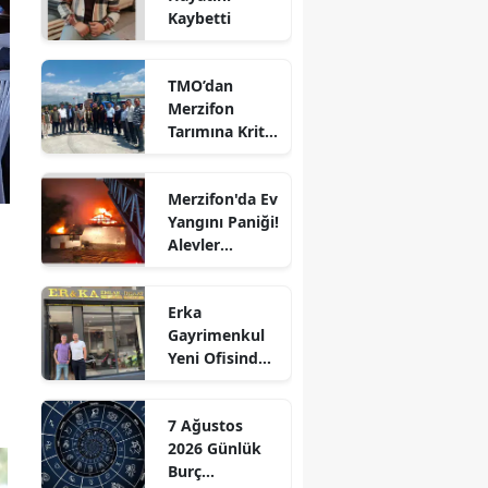
Kaybetti
Edirne
Elazığ
TMO’dan
Merzifon
Erzincan
Tarımına Kritik
Ziyaret!
Erzurum
Merzifon'da Ev
Eskişehir
Yangını Paniği!
Alevler
Gaziantep
Büyümeden
Kontrol Altına
Giresun
Erka
Alındı
Gayrimenkul
Gümüşhane
Yeni Ofisinde
Hizmete
Hakkari
Başladı!
7 Ağustos
“Gayrimenkul
Hatay
2026 Günlük
Almak İçin
Burç
Doğru Zaman”
Isparta