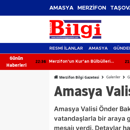
AMASYA
MERZİFON
TAŞOV
RESMİ İLANLAR
AMASYA
GÜNDE
Günün
21:57
21
Bülbülleri
Amasya'da Süt Kalitesi Zirveye
Haberleri
Çıktı!
Galeriler
G
Merzifon Bilgi Gazetesi
Amasya Vali
Amasya Valisi Önder Bak
vatandaşlarla bir araya 
mesajı verdi. Detaylar 