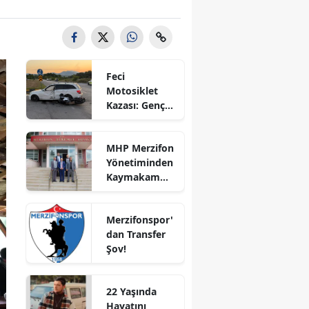
Bilecik
Bingöl
Bitlis
Feci
Motosiklet
Bolu
Kazası: Genç
Sürücü
Burdur
Hayatını
MHP Merzifon
Kaybetti
Bursa
Yönetiminden
Kaymakam
Çanakkale
Ahmet
Karaaslan'a
Çankırı
Merzifonspor'
Ziyaret
dan Transfer
Çorum
Şov!
Denizli
22 Yaşında
Diyarbakır
Hayatını