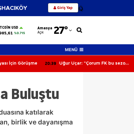
Giriş Yap
HACIKÖY
12
Adana
27
°
ITCOIN USD
Amasya
Adıyaman
Açık
985,61
%0.715
Afyonkarahisar
MENÜ
Ağrı
20:01
orum FK bu sezon
Merzifon’un Dev Projelerine
Amasya
nk katacak"
Yakın Takip!
Ankara
a Buluştu
Antalya
Artvin
duasına katılarak
Aydın
kan, birlik ve dayanışma
Balıkesir