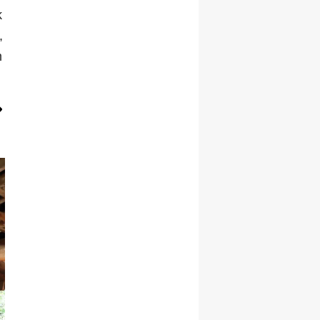
k
Malatya
,
Manisa
m
Kahramanmaraş
Mardin
Muğla
Muş
Nevşehir
Niğde
Ordu
Rize
Sakarya