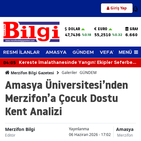
Giriş Yap
12
DOLAR
EURO
GRAM 
47,7436
55,2510
6.660,
%0.18
%0.32
MENÜ
RESMİ İLANLAR
AMASYA
GÜNDEM
VEFAT EDENLER
04:05
Kereste İmalathanesinde Yangın! Ekipler Seferber
Oldu
Galeriler
GÜNDEM
Merzifon Bilgi Gazetesi
Amasya Üniversitesi’nden
Merzifon’a Çocuk Dostu
Kent Analizi
Merzifon Bilgi
Amasya
Yayınlanma
06 Haziran 2026 - 17:02
Editör
Merzifon