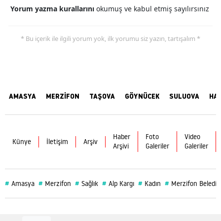
Yorum yazma kurallarını
okumuş ve kabul etmiş sayılırsınız
* Bu içerik ile ilgili yorum yok, ilk yorumu siz yazın, tartışalım *
AMASYA
MERZİFON
TAŞOVA
GÖYNÜCEK
SULUOVA
HA
Haber
Foto
Video
Künye
İletişim
Arşiv
Arşivi
Galeriler
Galeriler
#
#
#
#
#
#
Amasya
Merzifon
Sağlık
Alp Kargı
Kadın
Merzifon Belediy