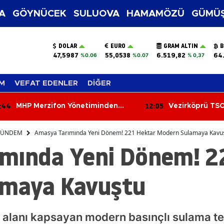
A
GÖYNÜCEK
SULUOVA
HAMAMÖZÜ
GÜMÜŞ
DOLAR
EURO
GRAM ALTIN
B
47,5987
55,0538
6.519,82
64
%0.06
%0.07
% 0,37
M
VEFAT EDENLER
DİĞER
:05
11:26
Vezirköprü TSO’da Seçim Yarışı
6 Ağustos 202
Başladı!
Yorumları: Aşk,
Kariyerde Sürpr
ÜNDEM
Amasya Tarımında Yeni Dönem! 221 Hektar Modern Sulamaya Kavu
Bugün Burcunuz
mında Yeni Dönem! 2
amaya Kavuştu
alanı kapsayan modern basınçlı sulama tes