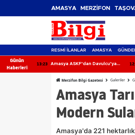
AMASYA
MERZİFON
TAŞOV
RESMİ İLANLAR
AMASYA
GÜNDE
Günün
12:44
12
Davulcu’ya
MHP Merzifon Yönetiminden
Haberleri
Kaymakam Ahmet Karaaslan'a
Ziyaret
Galeriler
G
Merzifon Bilgi Gazetesi
Amasya Tarı
Modern Sul
Amasya'da 221 hektarlık 