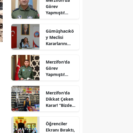
Merzifon'da
Son
Görev
Yolculuğuna
Edirne
Yapmıştı!
Uğurlandı
Orgeneral
Elazığ
Rafet Dalkıran
Gümüşhacıkö
Hava
Erzincan
y Meclisi
Kuvvetleri
Kararlarını
Komutanı
Erzurum
Aldı
Oldu
Eskişehir
Merzifon'da
Görev
Gaziantep
Yapmıştı!
Giresun
Tümgeneral
Mete Kuş
Gümüşhane
Merzifon'da
Emekliliğe
Dikkat Çeken
Sevk Edildi
Hakkari
Karar! “Bizde
Ekmeğe Zam
Hatay
Yok” Dedi
Öğrenciler
Isparta
Ekranı Bıraktı,