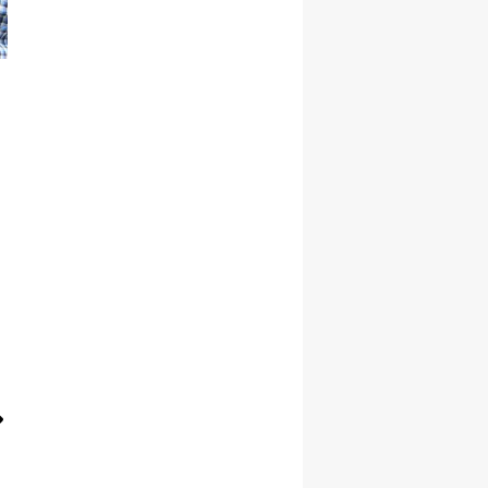
Malatya
Manisa
Kahramanmaraş
Mardin
Muğla
Muş
Nevşehir
Niğde
Ordu
Rize
Sakarya