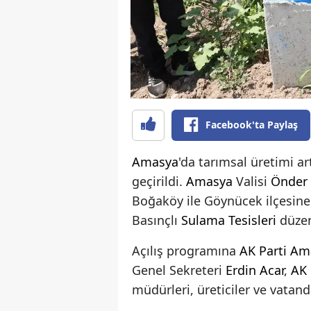
Facebook'ta Paylaş
Amasya
'da tarımsal üretimi a
geçirildi.
Amasya
Valisi
Önder
Boğaköy ile Göynücek ilçesine
Basınçlı
Sulama Tesisleri
düzen
Açılış programına
AK Parti
Am
Genel Sekreteri
Erdin Acar
,
AK 
müdürleri, üreticiler ve vatanda