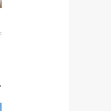
Yozgat
Zonguldak
Aksaray
:
Bayburt
Karaman
Kırıkkale
Batman
Şırnak
Bartın
Ardahan
Iğdır