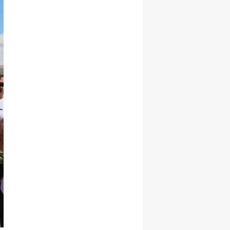
Yalova
Karabük
Kilis
Osmaniye
Düzce