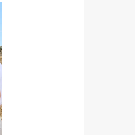
Samsun
Siirt
Sinop
Sivas
Tekirdağ
Tokat
Trabzon
Tunceli
Şanlıurfa
Uşak
Van