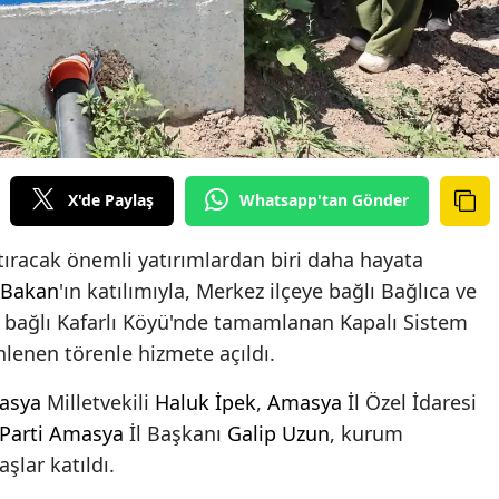
X'de Paylaş
Whatsapp'tan Gönder
rtıracak önemli yatırımlardan biri daha hayata
 Bakan
'ın katılımıyla, Merkez ilçeye bağlı Bağlıca ve
 bağlı Kafarlı Köyü'nde tamamlanan Kapalı Sistem
lenen törenle hizmete açıldı.
asya
Milletvekili
Haluk İpek
,
Amasya
İl Özel İdaresi
Parti
Amasya
İl Başkanı
Galip Uzun
, kurum
şlar katıldı.