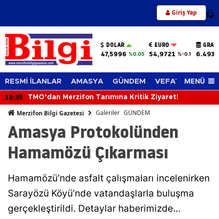
Giriş Yap
12
DOLAR
EURO
GRAM
47,5996
54,9721
6.493,
%0.05
%-0.1
MENÜ
RESMİ İLANLAR
AMASYA
GÜNDEM
VEFAT EDENLER
18:35
TMO’dan Merzifon Tarımına Kritik Ziyaret!
Galeriler
GÜNDEM
Merzifon Bilgi Gazetesi
Amasya Protokolünden
Hamamözü Çıkarması
Hamamözü’nde asfalt çalışmaları incelenirken
Sarayözü Köyü’nde vatandaşlarla buluşma
gerçekleştirildi. Detaylar haberimizde…