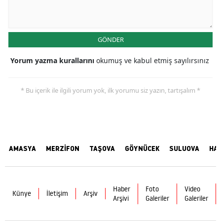
GÖNDER
Yorum yazma kurallarını
okumuş ve kabul etmiş sayılırsınız
* Bu içerik ile ilgili yorum yok, ilk yorumu siz yazın, tartışalım *
AMASYA
MERZİFON
TAŞOVA
GÖYNÜCEK
SULUOVA
HA
Haber
Foto
Video
Künye
İletişim
Arşiv
Arşivi
Galeriler
Galeriler