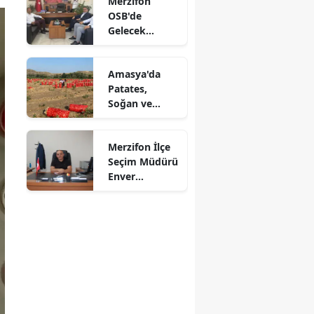
Merzifon
OSB'de
Mersin
Gelecek
Konuşuldu
İstanbul
Amasya'da
İzmir
Patates,
Soğan ve
Kars
Cevizde İyi
Tarım
Kastamonu
Merzifon İlçe
Denetimi
Seçim Müdürü
Kayseri
Enver
Demirci'ye
Kırklareli
Veda! Yeni
Görev Yeri
Kırşehir
Suluova Oldu
Kocaeli
Konya
Kütahya