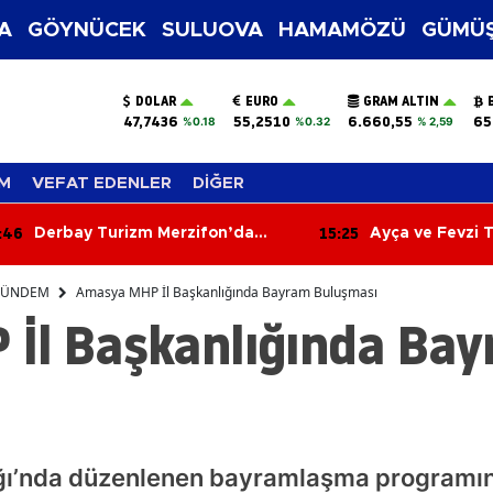
A
GÖYNÜCEK
SULUOVA
HAMAMÖZÜ
GÜMÜŞ
DOLAR
EURO
GRAM ALTIN
47,7436
55,2510
6.660,55
65
%0.18
%0.32
% 2,59
M
VEFAT EDENLER
DİĞER
:25
15:07
Ayça ve Fevzi Talha’dan
Messi’nin Acı 
Ömürlük İmza! Mutluluklarına
Jorge Messi 68
Sevenleri Ortak Oldu
Kaybetti
ÜNDEM
Amasya MHP İl Başkanlığında Bayram Buluşması
İl Başkanlığında Ba
ı’nda düzenlenen bayramlaşma programında