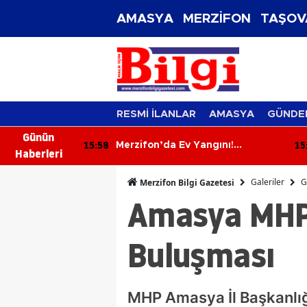
AMASYA
MERZİFON
TAŞOV
RESMİ İLANLAR
AMASYA
GÜNDE
Günün
15:46
15
gını!
Derbay Turizm Merzifon’da
Haberleri
dahalesi
Taşımacılık Sektörüne İddialı
Giriyor!
Galeriler
G
Merzifon Bilgi Gazetesi
Amasya MHP 
Buluşması
MHP Amasya İl Başkanlığ