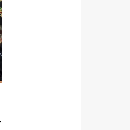
Yalova
Karabük
Kilis
Osmaniye
Düzce