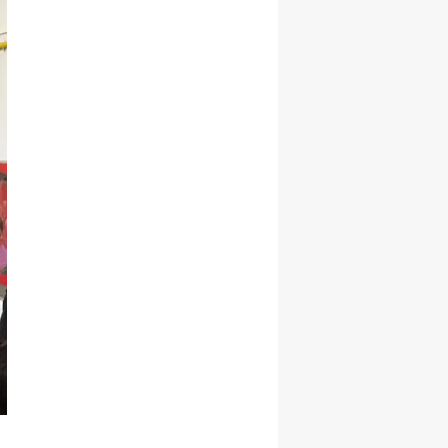
Samsun
Siirt
Sinop
Sivas
Tekirdağ
Tokat
Trabzon
Tunceli
Şanlıurfa
Uşak
Van