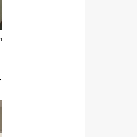
Malatya
Manisa
Kahramanmaraş
n
Mardin
Muğla
Muş
Nevşehir
Niğde
Ordu
Rize
Sakarya