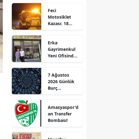
Edirne
Feci
Motosiklet
Elazığ
Kazası: 18
Yaşındaki
Erzincan
Genç Hayatını
Erka
Kaybetti
Erzurum
Gayrimenkul
Yeni Ofisinde
Eskişehir
Hizmete
Başladı!
Gaziantep
7 Ağustos
“Gayrimenkul
2026 Günlük
Almak İçin
Giresun
Burç
Doğru Zaman”
Yorumları:
Gümüşhane
Aşkta
Amasyaspor'd
Sürprizler,
Hakkari
an Transfer
Parada Yeni
Bombası!
Fırsatlar
Hatay
Kapıda!
Isparta