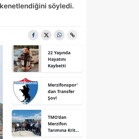
 kenetlendiğini söyledi.
Bilecik
Bingöl
Bitlis
Bolu
22 Yaşında
Burdur
Hayatını
Kaybetti
Bursa
Çanakkale
Merzifonspor'
dan Transfer
Çankırı
Şov!
Çorum
TMO’dan
Denizli
Merzifon
Tarımına Kritik
Diyarbakır
Ziyaret!