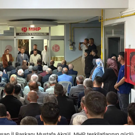
n İl Başkanı Mustafa Akgül, MHP teşkilatlarının güçlü