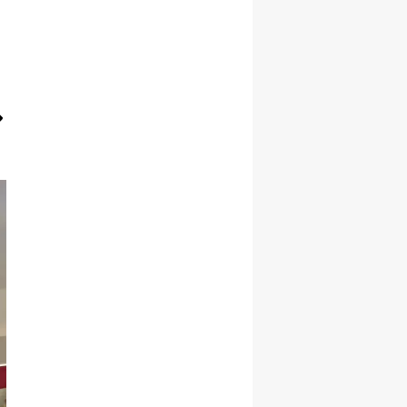
Yozgat
Zonguldak
Aksaray
Bayburt
Karaman
Kırıkkale
Batman
Şırnak
Bartın
Ardahan
Iğdır