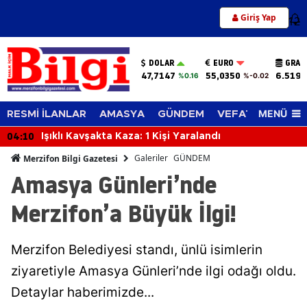
Giriş Yap
12
DOLAR
EURO
GRAM
47,7147
55,0350
6.519,
%0.16
%-0.02
MENÜ
RESMİ İLANLAR
AMASYA
GÜNDEM
VEFAT EDENLER
03:59
Feci İş Kazası: Traktörün Altında Kalan Orman İşçisi
Hayatını Kaybetti
Galeriler
GÜNDEM
Merzifon Bilgi Gazetesi
Amasya Günleri’nde
Merzifon’a Büyük İlgi!
Merzifon Belediyesi standı, ünlü isimlerin
ziyaretiyle Amasya Günleri’nde ilgi odağı oldu.
Detaylar haberimizde...