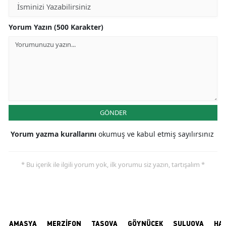
Yorum Yazın (500 Karakter)
GÖNDER
Yorum yazma kurallarını
okumuş ve kabul etmiş sayılırsınız
* Bu içerik ile ilgili yorum yok, ilk yorumu siz yazın, tartışalım *
AMASYA
MERZİFON
TAŞOVA
GÖYNÜCEK
SULUOVA
HA