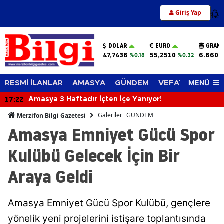
Giriş Yap
12
DOLAR
EURO
GRAM 
47,7436
55,2510
6.660,
%0.18
%0.32
MENÜ
RESMİ İLANLAR
AMASYA
GÜNDEM
VEFAT EDENLER
17:22
Amasya 3 Haftadır İçten İçe Yanıyor!
Galeriler
GÜNDEM
Merzifon Bilgi Gazetesi
Amasya Emniyet Gücü Spor
Kulübü Gelecek İçin Bir
Araya Geldi
Amasya Emniyet Gücü Spor Kulübü, gençlere
yönelik yeni projelerini istişare toplantısında