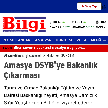
Giriş Yap
12
DOLAR
EURO
GRAM 
47,7436
55,2510
6.660,
%0.18
%0.32
MENÜ
RESMİ İLANLAR
AMASYA
GÜNDEM
VEFAT EDENLER
13:49
“Robotun Maaşına Zam Yapın!” Amasya’daki O
k
Gündem Oldu
Galeriler
GÜNDEM
Merzifon Bilgi Gazetesi
Amasya DSYB’ye Bakanlık
Çıkarması
Tarım ve Orman Bakanlığı Eğitim ve Yayın
Dairesi Başkanlığı heyeti, Amasya Damızlık
Sığır Yetiştiricileri Birliği’ni ziyaret ederek