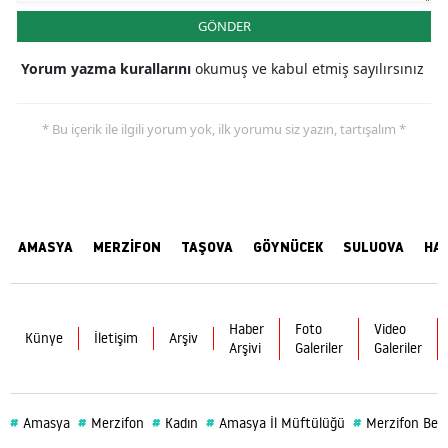
GÖNDER
Yorum yazma kurallarını
okumuş ve kabul etmiş sayılırsınız
* Bu içerik ile ilgili yorum yok, ilk yorumu siz yazın, tartışalım *
AMASYA
MERZİFON
TAŞOVA
GÖYNÜCEK
SULUOVA
HA
Haber
Foto
Video
Künye
İletişim
Arşiv
Arşivi
Galeriler
Galeriler
#
#
#
#
#
Amasya
Merzifon
Kadın
Amasya İl Müftülüğü
Merzifon Bele