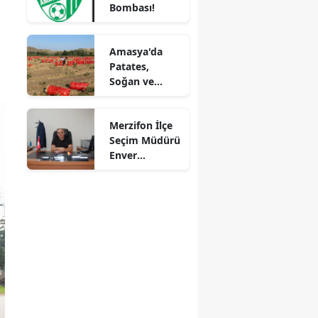
Bombası!
Fırsatlar
Mersin
Kapıda!
İstanbul
Amasya'da
Patates,
İzmir
Soğan ve
Cevizde İyi
Kars
Tarım
Merzifon İlçe
Denetimi
Kastamonu
Seçim Müdürü
Enver
Kayseri
Demirci'ye
Veda! Yeni
Kırklareli
Görev Yeri
Suluova Oldu
Kırşehir
Kocaeli
Konya
Kütahya