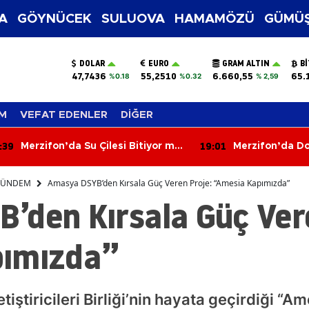
A
GÖYNÜCEK
SULUOVA
HAMAMÖZÜ
GÜMÜŞ
DOLAR
EURO
GRAM ALTIN
B
47,7436
55,2510
6.660,55
65.
%0.18
%0.32
% 2,59
M
VEFAT EDENLER
DİĞER
:01
18:31
Merzifon’da Dostluğun Fidanı
Eğitimci Hasan
Dikildi!
Hayatını Kaybet
ÜNDEM
Amasya DSYB’den Kırsala Güç Veren Proje: “Amesia Kapımızda”
’den Kırsala Güç Vere
pımızda”
iştiricileri Birliği’nin hayata geçirdiği “A