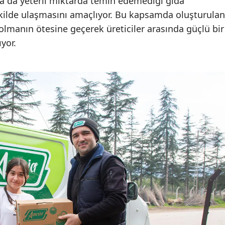
ya da yeterli miktarda temin edemediği gıda
şekilde ulaşmasını amaçlıyor. Bu kapsamda oluşturulan
 olmanın ötesine geçerek üreticiler arasında güçlü bir
yor.