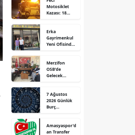
Feci
Motosiklet
Edirne
Kazası: 18
Yaşındaki
Elazığ
Genç Hayatını
Erka
Kaybetti
Erzincan
Gayrimenkul
Yeni Ofisinde
Erzurum
Hizmete
Başladı!
Eskişehir
Merzifon
“Gayrimenkul
OSB'de
Gaziantep
Almak İçin
Gelecek
Doğru Zaman”
Giresun
Konuşuldu
Gümüşhane
7 Ağustos
r
2026 Günlük
Hakkari
Burç
Yorumları:
Hatay
Aşkta
Amasyaspor'd
Sürprizler,
Isparta
an Transfer
Parada Yeni