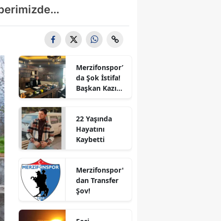
berimizde...
Bilecik
Bingöl
Bitlis
Merzifonspor’
Bolu
da Şok İstifa!
Başkan Kazım
Burdur
Gül Görevi
Bıraktı
Bursa
22 Yaşında
Hayatını
Çanakkale
Kaybetti
Çankırı
Merzifonspor'
Çorum
dan Transfer
Şov!
Denizli
Diyarbakır