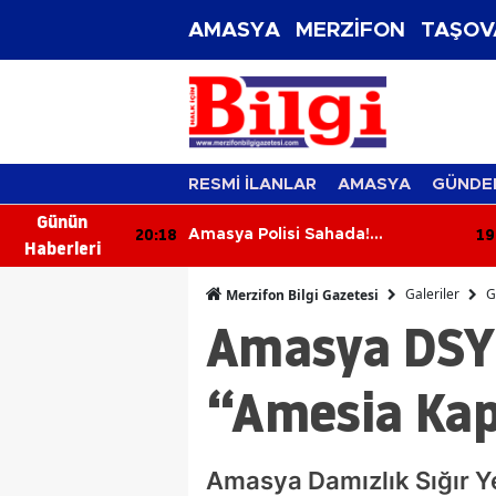
AMASYA
MERZİFON
TAŞOV
RESMİ İLANLAR
AMASYA
GÜNDE
Günün
19:39
19
ada!
Merzifon’da Su Çilesi Bitiyor mu?
Haberleri
ırıcılık,
Kargı Açıkladı
Uyarısı
Galeriler
G
Merzifon Bilgi Gazetesi
Amasya DSYB
“Amesia Ka
Amasya Damızlık Sığır Yet