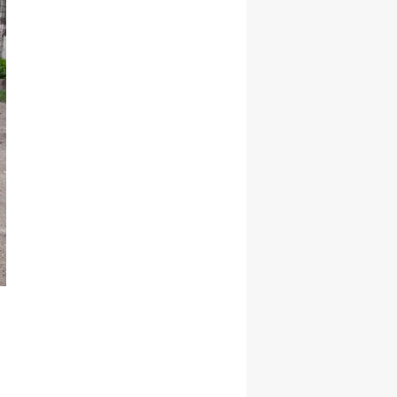
Yozgat
Zonguldak
Aksaray
Bayburt
Karaman
Kırıkkale
Batman
Şırnak
Bartın
Ardahan
Iğdır