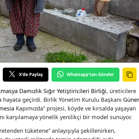
X'de Paylaş
Whatsapp'tan Gönder
Amasya
Damızlık Sığır Yetiştiricileri Birliği
, üreticilere
a hayata geçirdi. Birlik Yönetim Kurulu Başkanı
Güne
mesia
Kapımızda” projesi, köyde ve kırsalda yaşayan
rını karşılamaya yönelik yenilikçi bir model sunuyor.
retenden tüketene” anlayışıyla şekillenirken,