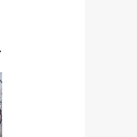
Samsun
Siirt
Sinop
Sivas
Tekirdağ
Tokat
Trabzon
Tunceli
Şanlıurfa
Uşak
Van