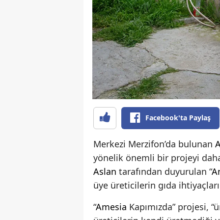
Facebook'ta Paylaş
Merkezi Merzifon’da bulunan
yönelik önemli bir projeyi dah
Aslan
tarafından duyurulan “
A
üye üreticilerin gıda ihtiyaçla
“
Amesia
Kapımızda” projesi, “ü